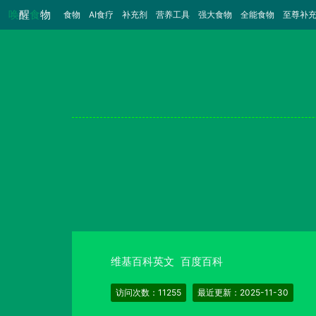
唤
醒
食
物
食物
（当前）
AI食疗
补充剂
营养工具
强大食物
全能食物
至尊补
维基百科英文
百度百科
访问次数：11255
最近更新：2025-11-30