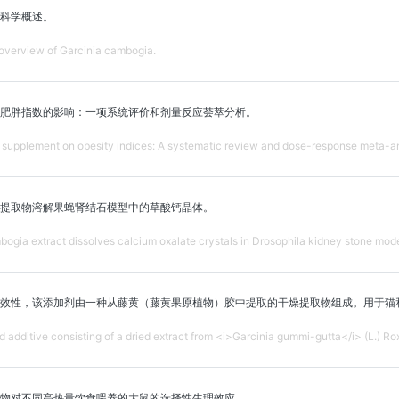
科学概述。
 overview of Garcinia cambogia.
肥胖指数的影响：一项系统评价和剂量反应荟萃分析。
a supplement on obesity indices: A systematic review and dose-response meta-an
提取物溶解果蝇肾结石模型中的草酸钙晶体。
bogia extract dissolves calcium oxalate crystals in Drosophila kidney stone mode
效性，该添加剂由一种从藤黄（藤黄果原植物）胶中提取的干燥提取物组成。用于猫和狗（C
d additive consisting of a dried extract from <i>Garcinia gummi-gutta</i> (L.) Roxb
物对不同高热量饮食喂养的大鼠的选择性生理效应。