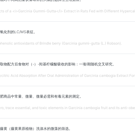
cts of a <i>Garcinia Gummi-Gutta</i> Extract in Rats Fed with Different Hypercal
氧化剂的LC/MS表征。
henolic antioxidants of Brindle berry (Garcinia gummi-gutta (L.) Robson).
取物配方后食物对（-）-羟基柠檬酸吸收的影响：一项I期随机交叉研究。
ycitric Acid Absorption After Oral Administration of Garcinia cambogia Extract F
肥商品中常量、微量、微量必需和有毒元素的测定。
o, trace essential, and toxic elements in Garcinia cambogia fruit and its anti-ob
藤黄（藤黄果原植物）洗涤水的微藻的筛选。