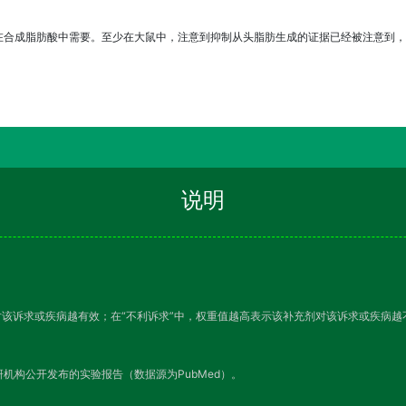
合成脂肪酸中需要。至少在大鼠中，注意到抑制从头脂肪生成的证据已经被注意到，并
说明
对该诉求或疾病越有效；在“不利诉求”中，权重值越高表示该补充剂对该诉求或疾病
机构公开发布的实验报告（数据源为PubMed）。