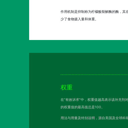
作用机制是抑制称为柠檬酸裂解酶的酶，其在
少了食物摄入量和体重。
权重
在“有效诉求”中，权重值越高表示该补充剂
的权重值的最高值总是100。
用法与用量及特别说明，源自美国及全球科研