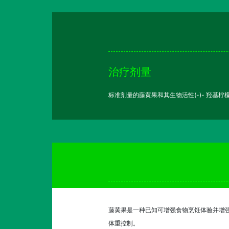
治疗剂量
标准剂量的藤黄果和其生物活性(-)- 羟基柠檬
藤黄果是一种已知可增强食物烹饪体验并增强
体重控制。