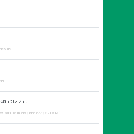
alysis.
ls.
.I.A.M.）。
. for use in cats and dogs (C.I.A.M.).