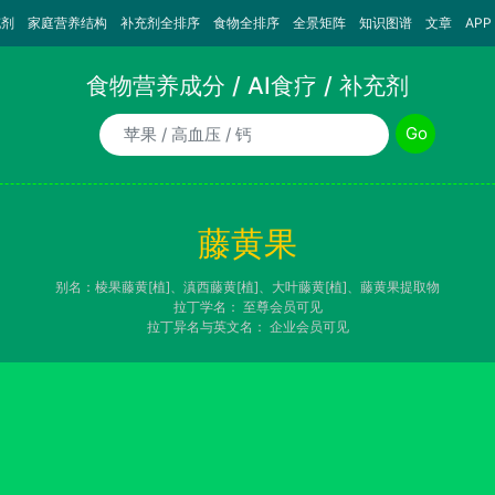
充剂
家庭营养结构
补充剂全排序
食物全排序
全景矩阵
知识图谱
文章
APP
食物营养成分 / AI食疗 / 补充剂
食物/AI食疗诉求/补充剂名称
Go
藤黄果
别名：棱果藤黄[植]、滇西藤黄[植]、大叶藤黄[植]、藤黄果提取物
拉丁学名：
至尊会员可见
拉丁异名与英文名：
企业会员可见