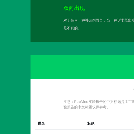
双向出现
对于任何一种补充剂而言，当一种诉求既出现
是不利的。
注意：PubMed实验报告的中文标题是由
验报告的中文标题仅供参考。
排名
标题