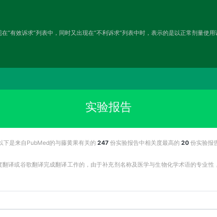
在“有效诉求”列表中，同时又出现在“不利诉求”列表中时，表示的是以正常剂量使
实验报告
以下是来自PubMed的与藤黄果有关的
247
份实验报告中相关度最高的
20
份实验报
百度翻译或谷歌翻译完成翻译工作的，由于补充剂名称及医学与生物化学术语的专业