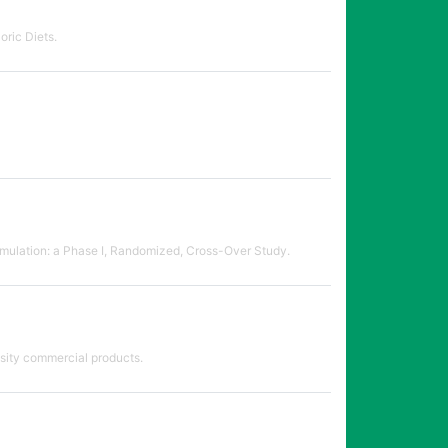
oric Diets.
ormulation: a Phase I, Randomized, Cross-Over Study.
esity commercial products.