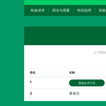
有效诉求
用法与用量
特别说明
实验
以下数据
排名
名称
1
高级会员可见
2
暴食症