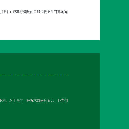
且(-)-羟基柠檬酸的口服消耗似乎可靠地减
越不利。对于任何一种诉求或疾病而言，补充剂