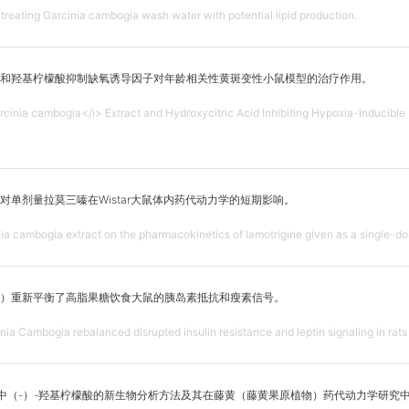
 treating Garcinia cambogia wash water with potential lipid production.
和羟基柠檬酸抑制缺氧诱导因子对年龄相关性黄斑变性小鼠模型的治疗作用。
rcinia cambogia</i> Extract and Hydroxycitric Acid Inhibiting Hypoxia-Inducibl
单剂量拉莫三嗪在Wistar大鼠体内药代动力学的短期影响。
ia cambogia extract on the pharmacokinetics of lamotrigine given as a single-dos
）重新平衡了高脂果糖饮食大鼠的胰岛素抵抗和瘦素信号。
a Cambogia rebalanced disrupted insulin resistance and leptin signaling in rats f
血浆中（-）-羟基柠檬酸的新生物分析方法及其在藤黄（藤黄果原植物）药代动力学研究