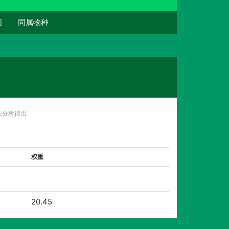
图
同属物种
法分析得出
权重
20.45