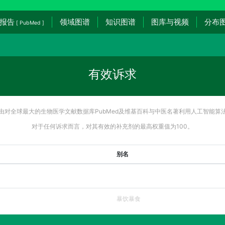
报告
领域图谱
知识图谱
图库与视频
分布
[ PubMed ]
有效诉求
由对全球最大的生物医学文献数据库PubMed及维基百科与中医名著利用人工智能算
对于任何诉求而言，对其有效的补充剂的最高权重值为100。
别名
暴饮暴食