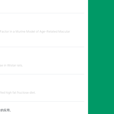
e Factor in a Murine Model of Age-Related Macular
e in Wistar rats.
ed high fat fructose diet.
中的应用。