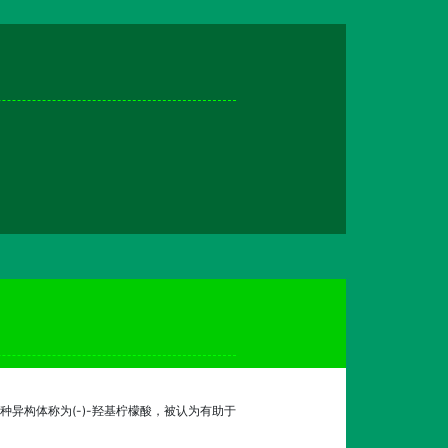
异构体称为(-)-羟基柠檬酸，被认为有助于