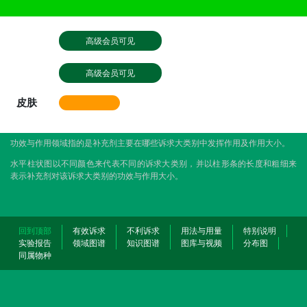
高级会员可见
高级会员可见
皮肤
功效与作用领域指的是补充剂主要在哪些诉求大类别中发挥作用及作用大小。
水平柱状图以不同颜色来代表不同的诉求大类别，并以柱形条的长度和粗细来
表示补充剂对该诉求大类别的功效与作用大小。
回到顶部
有效诉求
不利诉求
用法与用量
特别说明
实验报告
领域图谱
知识图谱
图库与视频
分布图
同属物种