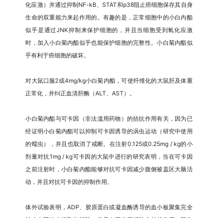
化应激）并通过抑制NF-kB、STAT和p38阻止癌细胞保存其自身
生命的双重能力来起作用的。有趣的是，正常细胞中的小白内酯
似乎是通过JNK抑制来保护细胞的，并且当细胞受到氧化应激
时，加入小白菊内酯似乎也能保护细胞的完整性。小白菊内酯似
乎有利于癌细胞的破坏。
对大鼠口服2或4mg/kg小白菊内酯，可使纤维化的大鼠肝及体重
正常化，并纠正血清肝酶（ALT、AST）。
小白菊内酯与可卡因（非法滥用药物）的拮抗作用有关，因为已
经证明小白菊内酯可以抑制可卡因诱导的涡虫运动（研究中使用
的蠕虫），并且也取消了戒断。在注射0.125或0.25mg / kg的小
剂量对抗1mg / kg可卡因的大鼠中进行的研究表明，当在可卡因
之前注射时，小白菊内酯能够对抗可卡因减少腹侧被盖区大脑活
动，并且对抗可卡因的抑制作用。
体外试验表明，ADP、胶原蛋白或凝血酶诱导的血小板聚集完全