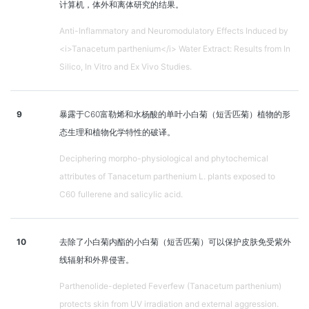
计算机，体外和离体研究的结果。
Anti-Inflammatory and Neuromodulatory Effects Induced by
<i>Tanacetum parthenium</i> Water Extract: Results from In
Silico, In Vitro and Ex Vivo Studies.
9
暴露于C60富勒烯和水杨酸的单叶小白菊（短舌匹菊）植物的形
态生理和植物化学特性的破译。
Deciphering morpho-physiological and phytochemical
attributes of Tanacetum parthenium L. plants exposed to
C60 fullerene and salicylic acid.
10
去除了小白菊内酯的小白菊（短舌匹菊）可以保护皮肤免受紫外
线辐射和外界侵害。
Parthenolide-depleted Feverfew (Tanacetum parthenium)
protects skin from UV irradiation and external aggression.