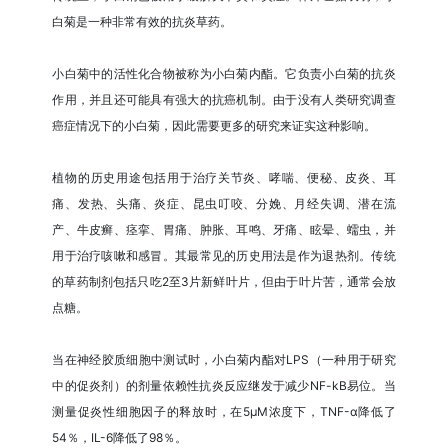
白菊是一种非常有效的抗炎草药。
小白菊中的活性化合物被称为小白菊内酯。它负责小白菊的抗炎
作用，并且还可能具有强大的抗癌机制。由于没有人类研究调查
癌症情况下的小白菊，因此需要更多的研究来证实这种影响。
植物的历史用途包括用于治疗关节炎、哮喘、便秘、皮炎、耳
痛、发热、头痛、炎症、昆虫叮咬、分娩、月经失调、潜在流
产、牛皮癣、痉挛、胃痛、肿胀、耳鸣、牙痛、眩晕、蠕虫，并
用于治疗咳嗽和感冒。其最常见的历史用法是作为退热剂。传统
的草药制剂包括只吃2至3片新鲜叶片，但由于叶片苦，通常会放
点糖。
当在神经胶质细胞中测试时，小白菊内酯对LPS（一种用于研究
中的促炎剂）的剂量依赖性抗炎反应继发于减少NF-kB易位。当
测量促炎性细胞因子的释放时，在5μM浓度下，TNF-α降低了
54％，IL-6降低了98％。