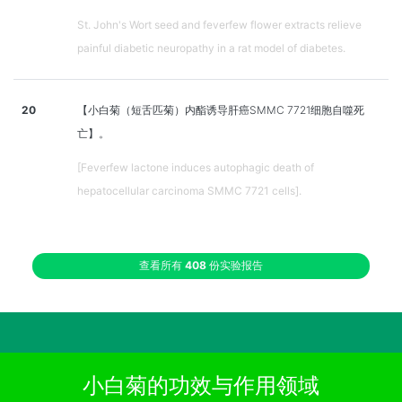
St. John's Wort seed and feverfew flower extracts relieve
painful diabetic neuropathy in a rat model of diabetes.
20
【小白菊（短舌匹菊）内酯诱导肝癌SMMC 7721细胞自噬死
亡】。
[Feverfew lactone induces autophagic death of
hepatocellular carcinoma SMMC 7721 cells].
查看所有
408
份实验报告
小白菊的功效与作用领域