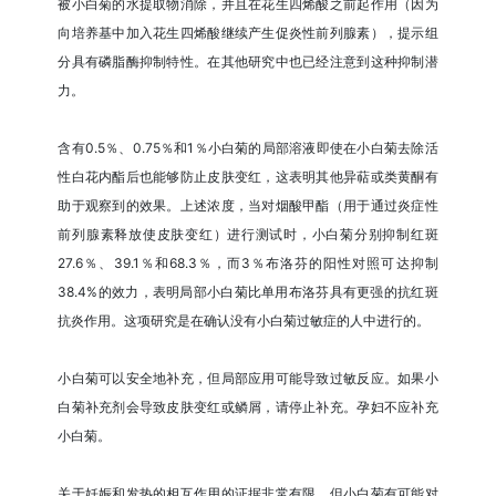
被小白菊的水提取物消除，并且在花生四烯酸之前起作用（因为
向培养基中加入花生四烯酸继续产生促炎性前列腺素），提示组
分具有磷脂酶抑制特性。在其他研究中也已经注意到这种抑制潜
力。
含有0.5％、0.75％和1％小白菊的局部溶液即使在小白菊去除活
性白花内酯后也能够防止皮肤变红，这表明其他异萜或类黄酮有
助于观察到的效果。上述浓度，当对烟酸甲酯（用于通过炎症性
前列腺素释放使皮肤变红）进行测试时，小白菊分别抑制红斑
27.6％、39.1％和68.3％，而3％布洛芬的阳性对照可达抑制
38.4%的效力，表明局部小白菊比单用布洛芬具有更强的抗红斑
抗炎作用。这项研究是在确认没有小白菊过敏症的人中进行的。
小白菊可以安全地补充，但局部应用可能导致过敏反应。如果小
白菊补充剂会导致皮肤变红或鳞屑，请停止补充。孕妇不应补充
小白菊。
关于妊娠和发热的相互作用的证据非常有限，但小白菊有可能对