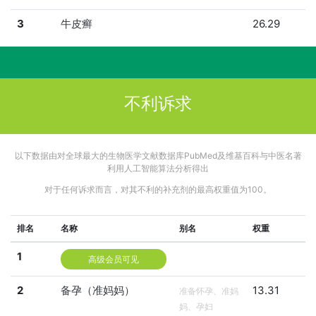
3
牛皮癣
26.29
不利诉求
以下数据由对全球最大的生物医学文献数据库PubMed及维基百科与中医名著
利用人工智能算法分析得出
对于任何诉求而言，对其不利的补充剂的最高权重值为100。
排名
名称
别名
权重
1
高级会员可见
2
备孕（准妈妈）
13.31
准备怀孕、准妈
妈、孕妇