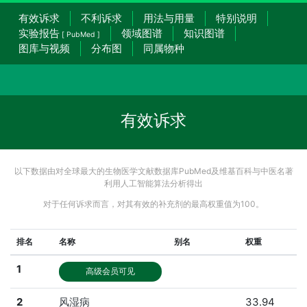
有效诉求
不利诉求
用法与用量
特别说明
实验报告
领域图谱
知识图谱
[ PubMed ]
图库与视频
分布图
同属物种
有效诉求
以下数据由对全球最大的生物医学文献数据库PubMed及维基百科与中医名著
利用人工智能算法分析得出
对于任何诉求而言，对其有效的补充剂的最高权重值为100。
排名
名称
别名
权重
1
高级会员可见
2
风湿病
33.94