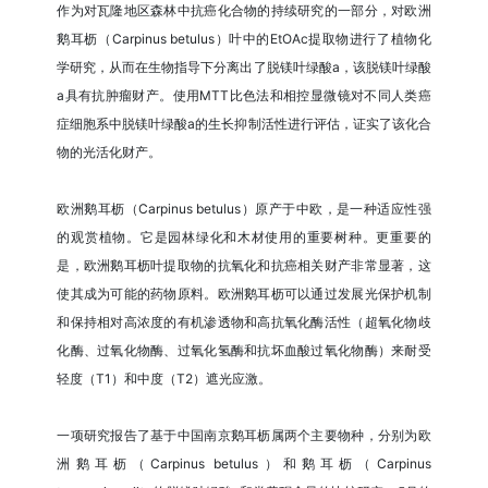
作为对瓦隆地区森林中抗癌化合物的持续研究的一部分，对欧洲
鹅耳枥（Carpinus betulus）叶中的EtOAc提取物进行了植物化
学研究，从而在生物指导下分离出了脱镁叶绿酸a，该脱镁叶绿酸
a具有抗肿瘤财产。使用MTT比色法和相控显微镜对不同人类癌
症细胞系中脱镁叶绿酸a的生长抑制活性进行评估，证实了该化合
物的光活化财产。
欧洲鹅耳枥（Carpinus betulus）原产于中欧，是一种适应性强
的观赏植物。它是园林绿化和木材使用的重要树种。更重要的
是，欧洲鹅耳枥叶提取物的抗氧化和抗癌相关财产非常显著，这
使其成为可能的药物原料。欧洲鹅耳枥可以通过发展光保护机制
和保持相对高浓度的有机渗透物和高抗氧化酶活性（超氧化物歧
化酶、过氧化物酶、过氧化氢酶和抗坏血酸过氧化物酶）来耐受
轻度（T1）和中度（T2）遮光应激。
一项研究报告了基于中国南京鹅耳枥属两个主要物种，分别为欧
洲鹅耳枥（Carpinus betulus）和鹅耳枥（Carpinus