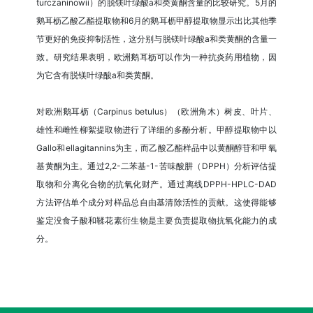
turczaninowii）的脱镁叶绿酸a和类黄酮含量的比较研究。5月的
鹅耳枥乙酸乙酯提取物和6月的鹅耳枥甲醇提取物显示出比其他季
节更好的免疫抑制活性，这分别与脱镁叶绿酸a和类黄酮的含量一
致。研究结果表明，欧洲鹅耳枥可以作为一种抗炎药用植物，因
为它含有脱镁叶绿酸a和类黄酮。
对欧洲鹅耳枥（Carpinus betulus）（欧洲角木）树皮、叶片、
雄性和雌性柳絮提取物进行了详细的多酚分析。甲醇提取物中以
Gallo和ellagitannins为主，而乙酸乙酯样品中以黄酮醇苷和甲氧
基黄酮为主。通过2,2-二苯基-1-苦味酸肼（DPPH）分析评估提
取物和分离化合物的抗氧化财产。通过离线DPPH-HPLC-DAD
方法评估单个成分对样品总自由基清除活性的贡献。这使得能够
鉴定没食子酸和鞣花素衍生物是主要负责提取物抗氧化能力的成
分。