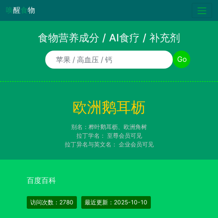
唤
醒
食
物
食物营养成分 / AI食疗 / 补充剂
食物/AI食疗诉求/补充剂名称
Go
欧洲鹅耳枥
别名：桦叶鹅耳枥、欧洲角树
拉丁学名：
至尊会员可见
拉丁异名与英文名：
企业会员可见
百度百科
访问次数：2780
最近更新：2025-10-10