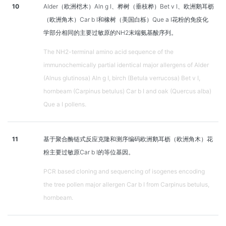
10
Alder（欧洲桤木）Aln g I、桦树（垂枝桦）Bet v I、欧洲鹅耳枥
（欧洲角木）Car b I和橡树（美国白栎）Que a I花粉的免疫化
学部分相同的主要过敏原的NH2末端氨基酸序列。
The NH2-terminal amino acid sequence of the
immunochemically partial identical major allergens of Alder
(Alnus glutinosa) Aln g I, birch (Betula verrucosa) Bet v I,
hornbeam (Carpinus betulus) Car b I and oak (Quercus alba)
Que a I pollens.
11
基于聚合酶链式反应克隆和测序编码欧洲鹅耳枥（欧洲角木）花
粉主要过敏原Car b I的等位基因。
PCR based cloning and sequencing of isogenes encoding
the tree pollen major allergen Car b I from Carpinus betulus,
hornbeam.