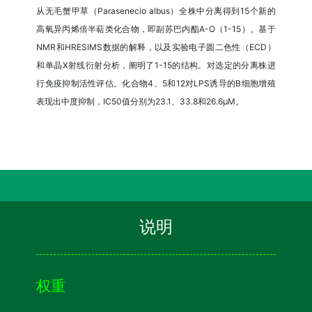
从无毛蟹甲草（Parasenecio albus）全株中分离得到15个新的
高氧异丙烯倍半萜类化合物，即副苏巴内酯A-O（1-15）。基于
NMR和HRESIMS数据的解释，以及实验电子圆二色性（ECD）
和单晶X射线衍射分析，阐明了1-15的结构。对选定的分离株进
行免疫抑制活性评估。化合物4、5和12对LPS诱导的B细胞增殖
表现出中度抑制，IC50值分别为23.1、33.8和26.6μM。
说明
权重