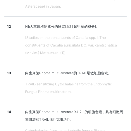
Asteraceae) in Japan.
12
[仙人掌属植物成分的研究I.耳叶蟹甲草的成分]。
[Studies on the constituents of Cacalia spp. I. The
constituents of Cacalia auriculata DC. var. kamtschatica
(Maxim.) Matsumura. (1)].
13
内生真菌Phoma multi-rostrata的TRAIL增敏细胞色素。
TRAIL-sensitizing Cytochalasins from the Endophytic
Fungus Phoma multirostrata.
14
内生真菌Phoma multi-rostrata XJ-2-1的细胞色素，具有细胞周
期阻滞和TRAIL抗性克服活性。
Cytochalasins from an endophytic fungus Phoma