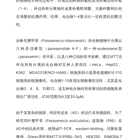
的植物化学研究过程中，分离出四种新的氯化双没药烯型倍半萜
（1-4）。评估所有分离物对金黄色葡萄球菌、大肠杆菌和白色
念珠菌的抗菌作用。结果，化合物1-4显示出一定程度的抗菌活
性。
从蛛毛蟹甲草（Parasenecio roborowskii）的全株植物中分离出
六种异戊烯型（parasenolide A-F）和一种eudesmane型
（parassenin）倍半萜，以及八种已知的倍半萜烯。通过MTT法
评估所有分离的化合物对五种人类癌症（HeLa、HepG2、
K562、MDA231和NCI-H460）细胞系和小鼠黑色素瘤B16 F10
细胞系的细胞毒性。化合物1-15表现出细胞毒性活性，尤其是化
合物3、4、8、10和12。这五种化合物对所有测试的癌细胞系表
现出广谱活性，IC50范围为9.2至35.5μM。
由于其复杂的病因，特应性皮炎（AD）的治疗具有挑战性。为了
研究耳叶蟹甲草（Parasenecio auriculatus）提取物（PAE）在
AD中的抗炎作用，使用qRT-PCR、western blotting、共聚焦显
微镜、Griess系统和MTT法对RBL-2H3、HEK293、RAW264.7