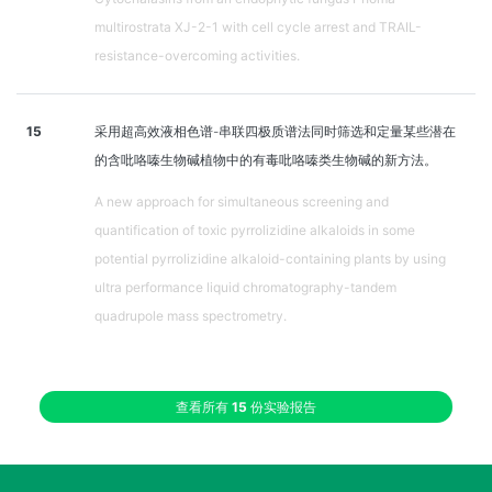
multirostrata XJ-2-1 with cell cycle arrest and TRAIL-
resistance-overcoming activities.
15
采用超高效液相色谱-串联四极质谱法同时筛选和定量某些潜在
的含吡咯嗪生物碱植物中的有毒吡咯嗪类生物碱的新方法。
A new approach for simultaneous screening and
quantification of toxic pyrrolizidine alkaloids in some
potential pyrrolizidine alkaloid-containing plants by using
ultra performance liquid chromatography-tandem
quadrupole mass spectrometry.
查看所有
15
份实验报告