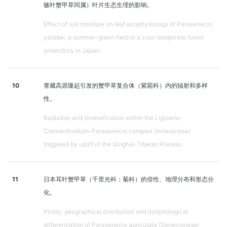
镞叶蟹甲草同属）叶片生态生理的影响。
Effect of soil moisture on leaf ecophysiology of Parasenecio
yatabei, a summer-green herb in a cool-temperate forest
understory in Japan.
10
青藏高原隆起引发的蟹甲草复合体（紫菀科）内的辐射和多样
性。
Radiation and diversification within the Ligularia-
Cremanthodium-Parasenecio complex (Asteraceae)
triggered by uplift of the Qinghai-Tibetan Plateau.
11
日本耳叶蟹甲草（千里光科；菊科）的倍性、地理分布和形态分
化。
Ploidy, geographical distribution and morphological
differentiation of Parasenecio auriculata (Senecioneae;