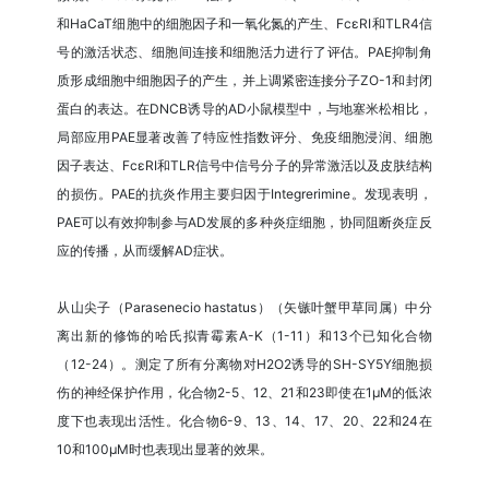
和HaCaT细胞中的细胞因子和一氧化氮的产生、FcεRI和TLR4信
号的激活状态、细胞间连接和细胞活力进行了评估。PAE抑制角
质形成细胞中细胞因子的产生，并上调紧密连接分子ZO-1和封闭
蛋白的表达。在DNCB诱导的AD小鼠模型中，与地塞米松相比，
局部应用PAE显著改善了特应性指数评分、免疫细胞浸润、细胞
因子表达、FcεRI和TLR信号中信号分子的异常激活以及皮肤结构
的损伤。PAE的抗炎作用主要归因于Integrerimine。发现表明，
PAE可以有效抑制参与AD发展的多种炎症细胞，协同阻断炎症反
应的传播，从而缓解AD症状。
从山尖子（Parasenecio hastatus）（矢镞叶蟹甲草同属）中分
离出新的修饰的哈氏拟青霉素A-K（1-11）和13个已知化合物
（12-24）。测定了所有分离物对H2O2诱导的SH-SY5Y细胞损
伤的神经保护作用，化合物2-5、12、21和23即使在1μM的低浓
度下也表现出活性。化合物6-9、13、14、17、20、22和24在
10和100μM时也表现出显著的效果。