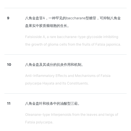
9
八角金盘苷A，一种罕见的baccharane型糖苷，可抑制八角金
盘果实中胶质瘤细胞的生长。
Fatsioside A, a rare baccharane-type glycoside inhibiting
the growth of glioma cells from the fruits of Fatsia japonica.
10
八角金盘及其成分的抗炎作用和机制。
Anti-Inflammatory Effects and Mechanisms of Fatsia
polycarpa Hayata and Its Constituents.
11
八角金盘叶和枝条中的油酸型三萜。
Oleanane-type triterpenoids from the leaves and twigs of
Fatsia polycarpa.