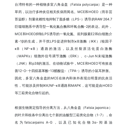
台湾特有的一种植物多室八角金盘（Fatsia polycarpa）是一种
草药，以治疗多种炎症相关疾病而闻名。MCE和HOEO（而非芸
苔甾醇）剂量依赖性地抑制了脂多糖（LPS-）诱导的RAW 264.7
巨噬细胞系中诱导型一氧化氮合酶和环氧合酶-2的表达。此外，
MCE和HOEO抑制LPS诱导的一氧化氮、前列腺素E2和白细胞介
素-1β的生成，并干扰LPS促进抑制剂κB激酶（IKK）/核因子
κB（NF-κB）通路的激活，以及丝裂原活化蛋白激酶
（MAPKs）细胞外信号调节激酶（ERK）、c-Jun N末端激酶
（JNK）和p38的激活。在动物试验中，MCE和HOEO可有效改
善12-O-十四烷基苯酚-13醋酸盐-（TPA-）诱导的小鼠耳肿胀。
因此，多室八角金盘的MCE在体内和体外表现出明显的抗炎活
性，可能涉及抑制IKK/NF-κB通路和MAPK，这可能是由HOEO
等三萜类化合物引起的。
根据生物测定指导的分离方法，从八角金盘（Fatsia japonica）
的叶片和枝条中分离出七个新的油酸型三萜类化合物（1-7），命
名为fatscarpains A-G，以及已知化合物3α-羟基油