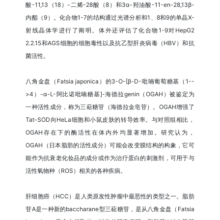
酸-11,13（18）-二烯-28酸（8）和3α-羟油酸-11-en-28,13β-
内酯（9）。化合物1-7的结构通过光谱分析和1、8和9的单晶X-
射线晶体学进行了阐明。体外还评估了化合物1-9对HepG2
2.2.15和AGS细胞的细胞毒性以及抗乙型肝炎病毒（HBV）和抗
菌活性。
八角金盘（Fatsia japonica）的3-O-[β-D-吡喃葡萄糖基（1--
>4）-α-L-阿比诺吡喃糖基]-海德拉genin（OGAH）被鉴定为
一种活性成分，称为三萜糖苷（海德拉金皂苷）。OGAH增强了
Tat-SOD向HeLa细胞和小鼠皮肤的转导效率。与对照组相比，
OGAH存在下的酶活性在体内外均显著增加。研究认为，
OGAH（日本脂肪的活性成分）可能会改变膜结构的构象，它可
能作为抗衰老化妆品的成分或作为治疗蛋白的刺激剂，可用于与
活性氧物种（ROS）相关的各种疾病。
肝细胞癌（HCC）是人类原发性肿瘤中最恶性的类型之一。脂肪
苷A是一种新的baccharane型三萜糖苷，是从八角金盘（Fatsia