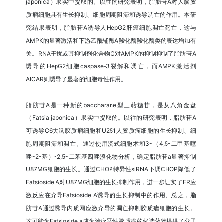
japonica）果实中提取的。以往的研究表明，脂肪苷A对人脑胶
质瘤细胞具有生长抑制、细胞周期阻滞和诱导凋亡的作用。本研
究结果表明，脂肪苷A诱导人HepG2肝癌细胞凋亡死亡，这与
AMPK的显著激活和下游乙酰辅酶A羧化酶羧化酶类的表达增加有
关。RNA干扰或其抑制剂化合物C对AMPK的抑制抑制了脂肪苷A
诱导的HepG2细胞caspase‑3裂解和凋亡，而AMPK激活剂
AICAR则诱导了显著的细胞毒性作用。
脂肪苷A是一种新的baccharane型三萜糖苷，是从八角金盘
（Fatsia japonica）果实中提取的。以往的研究表明，脂肪苷A
可诱导C6大鼠胶质瘤细胞和U251人胶质瘤细胞的生长抑制、细
胞周期阻滞和凋亡。通过使用流式细胞术和3-（4,5-二甲基噻
唑-2-基）-2,5-二苯基四唑溴化物分析，确定脂肪苷a显著抑制
U87MG细胞的生长。通过CHOP特异性siRNA下调CHOP降低了
Fatsioside A对U87MG细胞的生长抑制作用，进一步证实了ER应
激反应在介导Fatsioside A诱导的生长抑制中的作用。总之，脂
肪苷A通过诱导内质网应激介导的凋亡抑制胶质瘤细胞的生长。
这可能为Fatsioside a成为治疗恶性胶质瘤的候选药物提供了分子