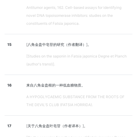
Antitumor agents, 162. Cell-based assays for identifying
novel DNA topoisomerase inhibitors: studies on the
constituents of Fatsia japonica.
15
[八角金盘中皂苷的研究（作者翻译）]。
[Studies on the saponin in Fatsia japonica Degne et Planch
(author's transl)].
16
来自八角金盘根的一种低血糖物质。
A HYPOGLYCAEMIC SUBSTANCE FROM THE ROOTS OF
THE DEVIL'S CLUB (FATSIA HORRIDA).
17
[关于八角金盘叶皂苷（作者译本）]。