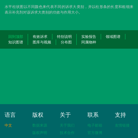
水平柱状图以不同颜色来代表不同的诉求大类别，并以柱形条的长度和粗细来
表示补充剂对该诉求大类别的功效与作用大小。
回到顶部
有效诉求
特别说明
实验报告
领域图谱
知识图谱
图库与视频
分布图
同属物种
语言
版权
关于
联系
支持
中文
数据来源
关于我们
电子邮箱
友情链接
版权声明
技术合作
官方微博