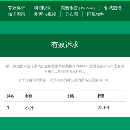
有效诉求
特别说明
实验报告
领域图谱
[ PubMed ]
知识图谱
图库与视频
分布图
同属物种
有效诉求
以下数据由对全球最大的生物医学文献数据库PubMed及维基百科与中医名著
利用人工智能算法分析得出
对于任何诉求而言，对其有效的补充剂的最高权重值为100。
排名
名称
别名
权重
1
乙肝
25.99