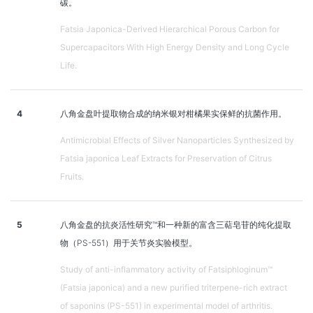
碳。
Fatsia Japonica-Derived Hierarchical Porous Carbon for
Supercapacitors With High Energy Density and Long Cycle
Life.
4
八角金盘叶提取物合成的纳米银对柑橘果实保鲜的抗菌作用。
Antimicrobial Effects of Silver Nanoparticles Synthesized by
Fatsia japonica Leaf Extracts for Preservation of Citrus
Fruits.
5
八角金盘的抗炎活性研究™和一种新的富含三萜皂苷的纯化提取
物（PS-551）用于关节炎实验模型。
Study of anti-inflammatory activity of Fatsiphloginum™
(Fatsia japonica) and a new purified triterpene-rich extract
of saponins (PS-551) in experimental model of arthritis.