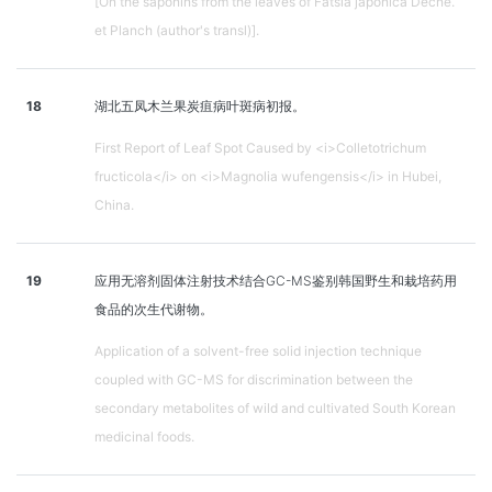
[On the saponins from the leaves of Fatsia japonica Decne.
et Planch (author's transl)].
18
湖北五凤木兰果炭疽病叶斑病初报。
First Report of Leaf Spot Caused by <i>Colletotrichum
fructicola</i> on <i>Magnolia wufengensis</i> in Hubei,
China.
19
应用无溶剂固体注射技术结合GC-MS鉴别韩国野生和栽培药用
食品的次生代谢物。
Application of a solvent-free solid injection technique
coupled with GC-MS for discrimination between the
secondary metabolites of wild and cultivated South Korean
medicinal foods.