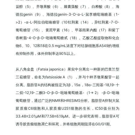
甾醇（5）、齐墩果酸（6）、棘囊藻酸（7）、白桦酸（8）、海
德拉genin（9）、海德拉genin-3-O-α-L-鼠李糖吡喃糖基（1-
>2）-α-L-阿拉伯吡喃糖苷（10牡荆素（14），异牡荆素-7-O-
葡萄糖苷（15）、黄芪甲素（16）、甲基雨果内酯（17）和紫丁
香树脂-4-O-β-D-吡喃葡萄糖甙（18）。乙酸乙酯提取物和化合
物6、10、12和18在0.5 mg/mL浓度下对结肠细胞系A549的增殖
有抑制作用，体外抑制率达90%以上。
从八角金盘（Fatsia japonica）果实中分离出一种新的巴查兰型
三萜糖苷，命名为fatsioside A（1），并与十种齐墩果酸苷一起
分离。脂肪苷A的结构被指定为3β，15α，18α-三羟基-18,19-十
二烷-12,19-二酮3-O-β-D-吡喃葡萄糖基-（1→ 2） -β-D-吡喃
葡萄糖苷，通过广泛的NMR和HRESIMS分析。脂肪苷A抑制大鼠
胶质瘤C6细胞和人胶质瘤U251细胞的生长，IC50值分别为
33.48±2.01µM和77.58±6.19µM。进一步研究表明，脂肪苷A可
诱导胶质瘤细胞凋亡和坏死，并将细胞周期阻滞在G0/G1期。