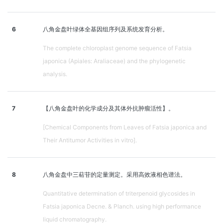
6
八角金盘叶绿体全基因组序列及系统发育分析。
The complete chloroplast genome sequence of Fatsia
japonica (Apiales: Araliaceae) and the phylogenetic
analysis.
7
【八角金盘叶的化学成分及其体外抗肿瘤活性】。
[Chemical Components from Leaves of Fatsia japonica and
Their Antitumor Activities in vitro].
8
八角金盘中三萜苷的定量测定。采用高效液相色谱法。
Quantitative determination of triterpenoid glycosides in
Fatsia japonica Decne. & Planch. using high performance
liquid chromatography.