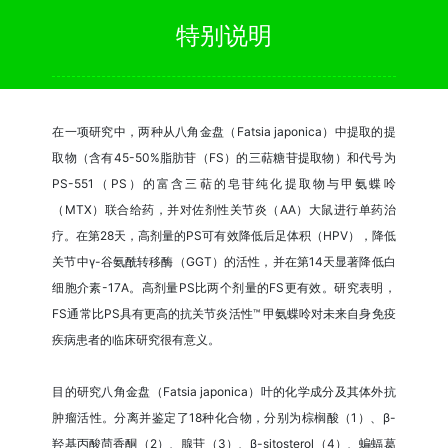
特别说明
在一项研究中，两种从八角金盘（Fatsia japonica）中提取的提
取物（含有45-50%脂肪苷（FS）的三萜糖苷提取物）和代号为
PS-551（PS）的富含三萜的皂苷纯化提取物与甲氨蝶呤
（MTX）联合给药，并对佐剂性关节炎（AA）大鼠进行单药治
疗。在第28天，高剂量的PS可有效降低后足体积（HPV），降低
关节中γ-谷氨酰转移酶（GGT）的活性，并在第14天显著降低白
细胞介素-17A。高剂量PS比两个剂量的FS更有效。研究表明，
FS通常比PS具有更高的抗关节炎活性™ 甲氨蝶呤对未来自身免疫
疾病患者的临床研究很有意义。
目的研究八角金盘（Fatsia japonica）叶的化学成分及其体外抗
肿瘤活性。分离并鉴定了18种化合物，分别为棕榈酸（1）、β-
羟基丙酸茴香酮（2）、腺苷（3）、β-sitosterol（4）、蝙蝠葛