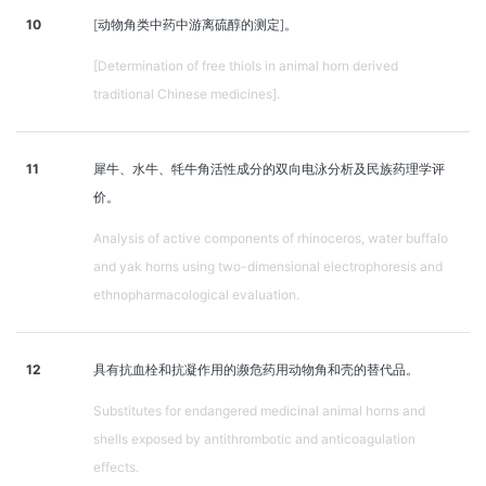
10
[动物角类中药中游离硫醇的测定]。
[Determination of free thiols in animal horn derived
traditional Chinese medicines].
11
犀牛、水牛、牦牛角活性成分的双向电泳分析及民族药理学评
价。
Analysis of active components of rhinoceros, water buffalo
and yak horns using two-dimensional electrophoresis and
ethnopharmacological evaluation.
12
具有抗血栓和抗凝作用的濒危药用动物角和壳的替代品。
Substitutes for endangered medicinal animal horns and
shells exposed by antithrombotic and anticoagulation
effects.