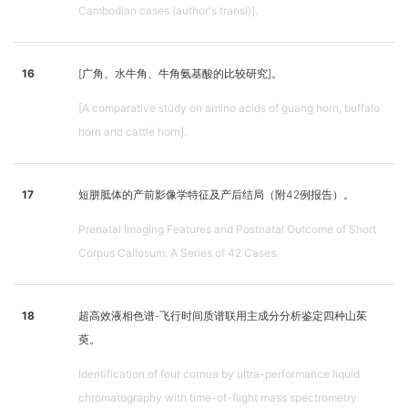
Cambodian cases (author's transl)].
16
[广角、水牛角、牛角氨基酸的比较研究]。
[A comparative study on amino acids of guang horn, buffalo
horn and cattle horn].
17
短胼胝体的产前影像学特征及产后结局（附42例报告）。
Prenatal Imaging Features and Postnatal Outcome of Short
Corpus Callosum: A Series of 42 Cases.
18
超高效液相色谱-飞行时间质谱联用主成分分析鉴定四种山茱
萸。
Identification of four cornua by ultra-performance liquid
chromatography with time-of-flight mass spectrometry