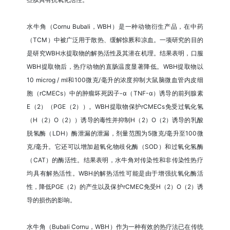
水牛角（Cornu Bubali，WBH）是一种动物衍生产品，在中药
（TCM）中被广泛用于散热、缓解惊厥和凉血。一项研究的目的
是研究WBH水提取物的解热活性及其潜在机理。结果表明，口服
WBH提取物后，热疗动物的直肠温度显著降低。WBH提取物以
10 microg / ml和100微克/毫升的浓度抑制大鼠脑微血管内皮细
胞（rCMECs）中的肿瘤坏死因子-α（TNF-α）诱导的前列腺素
E（2）（PGE（2））。WBH提取物保护rCMECs免受过氧化氢
（H（2）O（2））诱导的毒性并抑制H（2）O（2）诱导的乳酸
脱氢酶（LDH）酶泄漏的泄漏，剂量范围为5微克/毫升至100微
克/毫升。它还可以增加超氧化物歧化酶（SOD）和过氧化氢酶
（CAT）的酶活性。结果表明，水牛角对传染性和非传染性热疗
均具有解热活性。WBH的解热活性可能是由于增强抗氧化酶活
性，降低PGE（2）的产生以及保护rCMEC免受H（2）O（2）诱
导的损伤的影响。
水牛角（Bubali Cornu，WBH）作为一种有效的热疗法已在传统