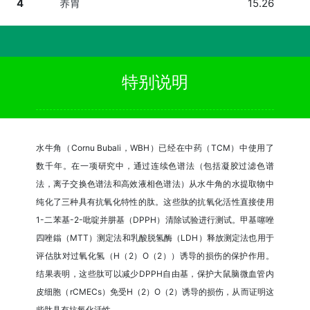
4
养胃
15.26
特别说明
水牛角（Cornu Bubali，WBH）已经在中药（TCM）中使用了
数千年。在一项研究中，通过连续色谱法（包括凝胶过滤色谱
法，离子交换色谱法和高效液相色谱法）从水牛角的水提取物中
纯化了三种具有抗氧化特性的肽。这些肽的抗氧化活性直接使用
1-二苯基-2-吡啶并肼基（DPPH）清除试验进行测试。甲基噻唑
四唑鎓（MTT）测定法和乳酸脱氢酶（LDH）释放测定法也用于
评估肽对过氧化氢（H（2）O（2））诱导的损伤的保护作用。
结果表明，这些肽可以减少DPPH自由基，保护大鼠脑微血管内
皮细胞（rCMECs）免受H（2）O（2）诱导的损伤，从而证明这
些肽具有抗氧化活性。