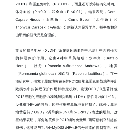
<0.01）和凝血酶时间（P <0.01），而且还可以溶解钙化时间。
体外血栓（P <0.01）和全血（P <0.01）。结果表明，Cornu
Caprae Hircus（山羊角），Cornu Bubali（水牛角）和
Trionycis Carapax（乌龟壳）分别被认为是羚羊角、牦牛角和穿
山甲鳞的替代品是合理的。
改良的犀角地黄（XJDH）汤在临床缺血性中风治疗中具有强大
的神经保护作用。它由4种中草药组成：水牛角（Buffalo
Horn）、牡丹（Paeonia suffruticosa Andrews）、地黄
（Rehmannia glutinosa）和白芍（Paeonia lactiflora）。在一
项研究中，研究了犀角地黄在保护PC12细胞免受氧葡萄糖剥夺所
致损伤中的神经保护作用和特定机制。发现OGD / R显著降低
PC12细胞的细胞活力和乳酸脱氢酶（LDH）活性并增加IL-1β，
IL-6和TNF-α的释放，这些作用被犀角地黄抑制了。此外，犀角
地黄逆转了OGD / R诱导的p-JNK和p-ERK1 / 2表达的增加。这
些结果表明，犀角地黄保护PC12细胞免受氧-葡萄糖剥夺引起的
损伤，这可能与TLR4-MyD88 /NF-κB信号通路的抑制有关。作