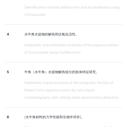
[Identification of water buffalo horn and its adulterants using
COI barcode].
4
水牛角水提物的解热和抗氧化活性。
Antipyretic and antioxidant activities of the aqueous extract
of Cornu bubali (water buffalo horn).
5
牛角（水牛角）水提物解热组分的肽体特征研究。
Peptidome characterization of the antipyretic fraction of
Bubali Cornu aqueous extract by nano liquid
chromatography with orbitrap mass spectrometry detection.
6
[水牛角材料的力学性能和生物学评价]。