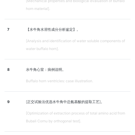
[Mechanical properties and biological evaluation of buffalo
horn material].
7
【水牛角水溶性成分分析鉴定】。
[Analysis and identification of water soluble components of
water buffalo horn].
8
水牛角心室：病例说明。
Buffalo horn ventricles: case illustration.
9
[正交试验法优选水牛角中总氨基酸的提取工艺]。
[Optimization of extraction process of total amino acid from
Bubali Cornu by orthogonal test].