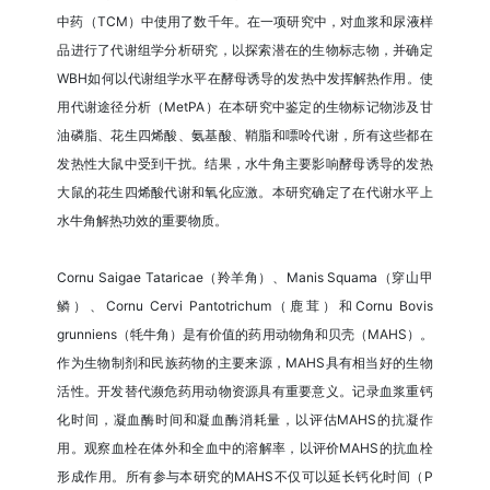
中药（TCM）中使用了数千年。在一项研究中，对血浆和尿液样
品进行了代谢组学分析研究，以探索潜在的生物标志物，并确定
WBH如何以代谢组学水平在酵母诱导的发热中发挥解热作用。使
用代谢途径分析（MetPA）在本研究中鉴定的生物标记物涉及甘
油磷脂、花生四烯酸、氨基酸、鞘脂和嘌呤代谢，所有这些都在
发热性大鼠中受到干扰。结果，水牛角主要影响酵母诱导的发热
大鼠的花生四烯酸代谢和氧化应激。本研究确定了在代谢水平上
水牛角解热功效的重要物质。
Cornu Saigae Tataricae（羚羊角）、Manis Squama（穿山甲
鳞）、Cornu Cervi Pantotrichum（鹿茸）和Cornu Bovis
grunniens（牦牛角）是有价值的药用动物角和贝壳（MAHS）。
作为生物制剂和民族药物的主要来源，MAHS具有相当好的生物
活性。开发替代濒危药用动物资源具有重要意义。记录血浆重钙
化时间，凝血酶时间和凝血酶消耗量，以评估MAHS的抗凝作
用。观察血栓在体外和全血中的溶解率，以评价MAHS的抗血栓
形成作用。所有参与本研究的MAHS不仅可以延长钙化时间（P