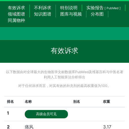
有效诉求
不利诉求
特别说明
实验报告
[ PubMed ]
领域图谱
知识图谱
图库与视频
分布图
同属物种
有效诉求
以下数据由对全球最大的生物医学文献数据库PubMed及维基百科与中医名著
利用人工智能算法分析得出
对于任何诉求而言，对其有效的补充剂的最高权重值为100。
排名
名称
别名
权重
1
高级会员可见
2
痛风
3.17