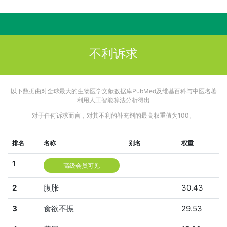
不利诉求
以下数据由对全球最大的生物医学文献数据库PubMed及维基百科与中医名著
利用人工智能算法分析得出
对于任何诉求而言，对其不利的补充剂的最高权重值为100。
排名
名称
别名
权重
1
高级会员可见
2
腹胀
30.43
3
食欲不振
29.53