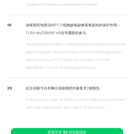
coupled with principal component analysis.
19
加味西药地黄汤对PC12细胞缺氧缺糖复氧损伤的保护作用：
TLR4-MyD88/NF-κB信号通路的参与。
Neuroprotective Effect of Modified Xijiao Dihuang Decoction
against Oxygen-Glucose Deprivation and Reoxygenation-
Induced Injury in PC12 Cells: Involvement of TLR4-
MyD88/NF-<i>κ</i>B Signaling Pathway.
20
右主动脉弓合并胸主动脉瘤腔内修复术2例报告。
Endovascular repair of thoracic aortic aneurysm associated
with right-sided aortic arch: report of two cases.
查看所有
33
份实验报告