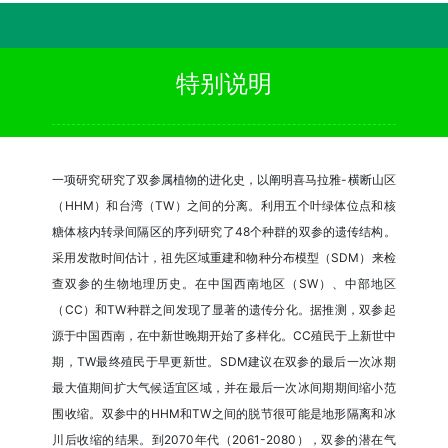
特别说明
一项研究研究了双参属植物的进化史，以阐明喜马拉雅-横断山区
（HHM）和台湾（TW）之间的分离。利用五个叶绿体位点和核
糖体核内转录间隔区的序列研究了48个种群的双参的遗传结构。
采用发散时间估计，祖先区域重建和物种分布模型（SDM）来检
查双参的生物地理历史。在中国西南地区（SW）、中部地区
（CC）和TW种群之间发现了显著的遗传分化。据推测，双参起
源于中国西南，在中新世晚期开始了多样化。CC殖民于上新世中
期，TW最终殖民于早更新世。SDM建议在双参的最后一次冰期
最大值期间扩大气候适宜区域，并在最后一次冰间期期间缩小范
围收缩。双参中的HHM和TW之间的脱节很可能是地形隔离和冰
川后收缩的结果。到2070年代（2061-2080），双参的潜在气