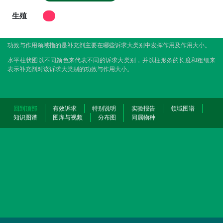
生殖
功效与作用领域指的是补充剂主要在哪些诉求大类别中发挥作用及作用大小。
水平柱状图以不同颜色来代表不同的诉求大类别，并以柱形条的长度和粗细来
表示补充剂对该诉求大类别的功效与作用大小。
回到顶部
有效诉求
特别说明
实验报告
领域图谱
知识图谱
图库与视频
分布图
同属物种