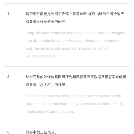
1
远距离扩散还是冰期后收缩？喜马拉雅-横断山脉与台湾冷适应
双参属三棱草分离的研究。
Long-distance dispersal or postglacial contraction? Insights
into disjunction between Himalaya-Hengduan Mountains
and Taiwan in a cold-adapted herbaceous genus,
<i>Triplostegia</i>.
2
结合完整的叶绿体基因组序列和目标基因座数据及形态学来解析
双参属（忍冬科）的种限。
Combining complete chloroplast genome sequences with
target loci data and morphology to resolve species limits in
Triplostegia (Caprifoliaceae).
3
双参中的三萜皂苷。