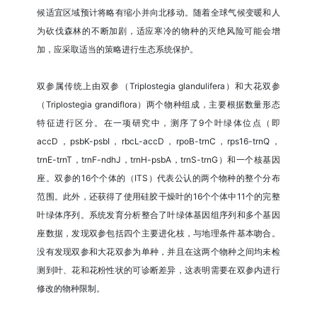
候适宜区域预计将略有缩小并向北移动。随着全球气候变暖和人
为砍伐森林的不断加剧，适应寒冷的物种的灭绝风险可能会增
加，应采取适当的策略进行生态系统保护。
双参属传统上由双参（Triplostegia glandulifera）和大花双参
（Triplostegia grandiflora）两个物种组成，主要根据数量形态
特征进行区分。在一项研究中，测序了9个叶绿体位点（即
accD，psbK-psbI，rbcL-accD，rpoB-trnC，rps16-trnQ，
trnE-trnT，trnF-ndhJ，trnH-psbA，trnS-trnG）和一个核基因
座。双参的16个个体的（ITS）代表公认的两个物种的整个分布
范围。此外，还获得了使用硅胶干燥叶的16个个体中11个的完整
叶绿体序列。系统发育分析整合了叶绿体基因组序列和多个基因
座数据，发现双参包括四个主要进化枝，与地理条件基本吻合。
没有发现双参和大花双参为单种，并且在这两个物种之间均未检
测到叶、花和花粉性状的可诊断差异，这表明需要在双参内进行
修改的物种限制。