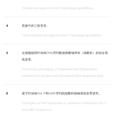
Triterpenoid saponins from Triplostegia grandiflora.
4
双参中的三萜皂苷。
Three triterpenoid saponins from Triplostegia grandiflora.
5
从细胞核和叶绿体DNA序列数据推断缬草科（续断科）的初步系
统发育。
Preliminary phylogeny of Valerianaceae (Dipsacales)
inferred from nuclear and chloroplast DNA sequence data.
6
基于叶绿体trnL-F和ndhF序列的续断科植物系统发育研究。
Phylogeny of the Dipsacales s.l. based on chloroplast trnL-F
and ndhF sequences.