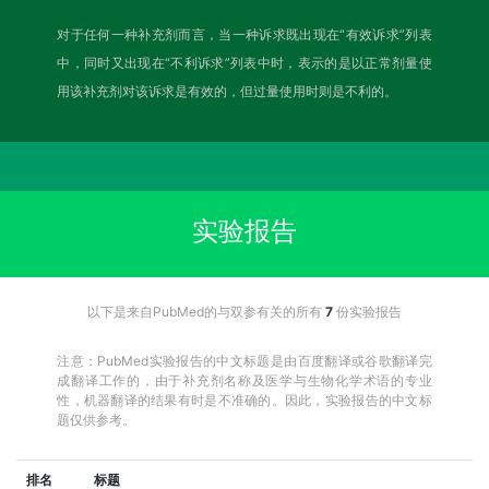
对于任何一种补充剂而言，当一种诉求既出现在“有效诉求”列表
中，同时又出现在“不利诉求”列表中时，表示的是以正常剂量使
用该补充剂对该诉求是有效的，但过量使用时则是不利的。
实验报告
以下是来自PubMed的与双参有关的所有
7
份实验报告
注意：PubMed实验报告的中文标题是由百度翻译或谷歌翻译完
成翻译工作的，由于补充剂名称及医学与生物化学术语的专业
性，机器翻译的结果有时是不准确的。因此，实验报告的中文标
题仅供参考。
排名
标题