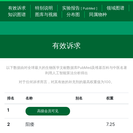
有效诉求
特别说明
实验报告
领域图谱
[ PubMed ]
知识图谱
图库与视频
分布图
同属物种
有效诉求
以下数据由对全球最大的生物医学文献数据库PubMed及维基百科与中医名著
利用人工智能算法分析得出
对于任何诉求而言，对其有效的补充剂的最高权重值为100。
排名
名称
别名
权重
1
高级会员可见
2
阳痿
7.25