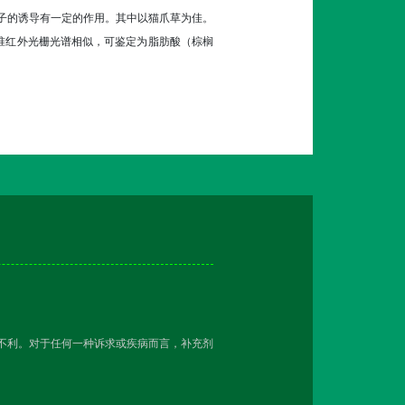
因子的诱导有一定的作用。其中以猫爪草为佳。
号标准红外光栅光谱相似，可鉴定为脂肪酸（棕榈
越不利。对于任何一种诉求或疾病而言，补充剂