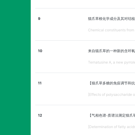
9
猫爪草根化学成分及其对结
Chemical constituents from 
10
来自猫爪草的一种新的含环氧
Ternatusine A, a new pyrrol
11
【猫爪草多糖的免疫调节和抗
[Effects of polysaccharide o
12
【气相色谱-质谱法测定猫爪
[Determination of fatty aci