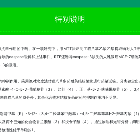
特别说明
s）是一种具有抗癌作用的中药。在一项研究中，用MTT法证明了猫爪草乙酸乙酯提取物对人T
制RTE诱导的caspase裂解和上述事件。RTE还诱导caspase-3缺失的人乳腺癌MCF
e-3的激活。
抑制作用。采用绝对浓度法对猫爪草多药耐药结核菌株进行药敏试验。分离鉴定出7种化合
兰素酸-4-O-β-D-葡萄糖苷（3）、盐苷（4）、正丁基-β-D-呋喃果糖苷（5）、3
种来自猫爪草的成分外，其余化合物对结核多药耐药的抑制作用均不明显。
（R）-3-[2-（3,4-二羟基苯甲酰基）-4,5-二羟基苯基]-2-羟基丙酸（1）
2），以及两个已知的化合物香兰素酸（3）和没食子酸（4）。通过物理和光谱分析，
抗结核活性优于单独的1。