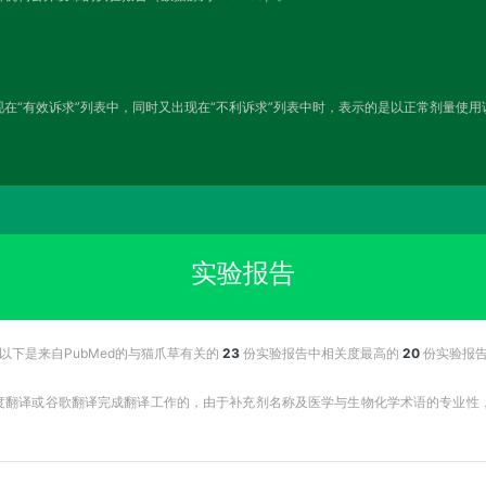
在“有效诉求”列表中，同时又出现在“不利诉求”列表中时，表示的是以正常剂量使
实验报告
以下是来自PubMed的与猫爪草有关的
23
份实验报告中相关度最高的
20
份实验报
百度翻译或谷歌翻译完成翻译工作的，由于补充剂名称及医学与生物化学术语的专业