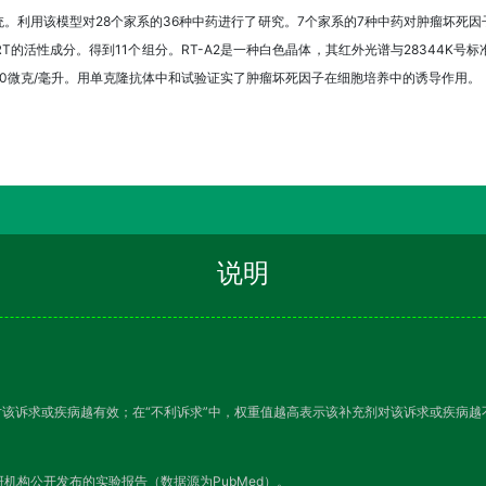
。利用该模型对28个家系的36种中药进行了研究。7个家系的7种中药对肿瘤坏死
的活性成分。得到11个组分。RT-A2是一种白色晶体，其红外光谱与28344K
0微克/毫升。用单克隆抗体中和试验证实了肿瘤坏死因子在细胞培养中的诱导作用。
说明
对该诉求或疾病越有效；在“不利诉求”中，权重值越高表示该补充剂对该诉求或疾病
机构公开发布的实验报告（数据源为PubMed）。