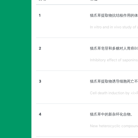
1
猫爪草提取物抗结核作用的体
In vitro and in vivo study of
2
猫爪草皂苷和多糖对人胃癌BG
Inhibitory effect of saponi
3
猫爪草提取物诱导细胞死亡不依
Cell death induction by <i
4
猫爪草中的新杂环化合物。
New heterocyclic compound