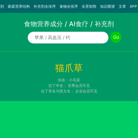
充剂
家庭营养结构
补充剂全排序
食物全排序
全景矩阵
知识图谱
文章
APP
食物营养成分 / AI食疗 / 补充剂
食物/AI食疗诉求/补充剂名称
Go
猫爪草
别名：小毛茛
拉丁学名：
至尊会员可见
拉丁异名与英文名：
企业会员可见