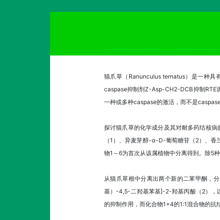
猫爪草（Ranunculus ternatu
caspase抑制剂Z-Asp-CH2-DCB抑
一种或多种caspase的激活，而不是caspas
探讨猫爪草的化学成分及其对耐多药结核病的
（1）、异麦芽醇-α-D-葡萄糖苷（2）、香
物1～6为首次从该属植物中分离得到。除5
从猫爪草根中分离出两个新的二苯甲酮，分别是甲基
基）-4,5-二羟基苯基]-2-羟基丙酸（
的抑制作用，而化合物1+4的1:1混合物的