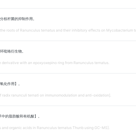
核分枝杆菌的抑制作用。
the roots of Ranunculus ternatus and their inhibitory effects on Mycobacterium t
环吡咯衍生物。
e derivative with an epoxyoxepino ring from Ranunculus ternatus.
氧化作用】。
f radix ranunculi ternati on immunomodulation and anti-oxidation].
草中的脂肪酸和有机酸】。
ds and organic acids in Ranunculus ternatus Thunb using GC-MS].