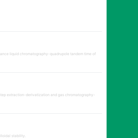
rmance liquid chromatography-quadrupole tandem time of
step extraction-derivatization and gas chromatography-
oidal stability.