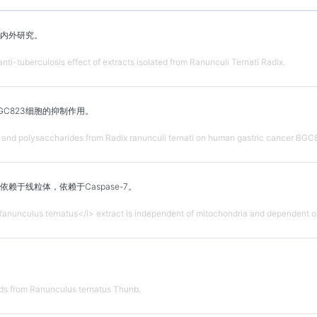
内外研究。
 anti-tuberculosis effect of extracts isolated from Ranunculi Ternati Radix.
C823细胞的抑制作用。
ns and polysaccharides from Radix ranunculi ternati on human gastric cancer BGC8
赖于线粒体，依赖于Caspase-7。
>Ranunculus ternatus</i> extract is independent of mitochondria and dependent 
s from Ranunculus ternatus Thunb.