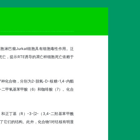
细胞淋巴瘤Jurkat细胞具有细胞毒性作用。泛
-7细胞死亡，提示RTE诱导的凋亡样细胞死亡依赖于
物，分别为2-脱氧-D-核糖-1,4-内酯
,4-二甲氧基苯甲酸（6）和咖啡酸（7）。化合
和正丁基（R）-3-[2-（3,4-二羟基苯甲酰
阐明了它们的结构。此外，化合物1对结核有明显