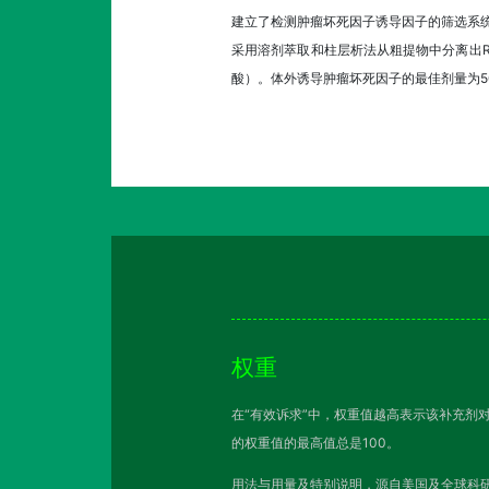
建立了检测肿瘤坏死因子诱导因子的筛选系统
采用溶剂萃取和柱层析法从粗提物中分离出RT
酸）。体外诱导肿瘤坏死因子的最佳剂量为5
权重
在“有效诉求”中，权重值越高表示该补充剂
的权重值的最高值总是100。
用法与用量及特别说明，源自美国及全球科研