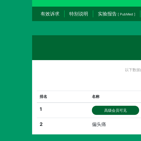
有效诉求
特别说明
实验报告
[ PubMed ]
以下数据
排名
名称
1
高级会员可见
2
偏头痛