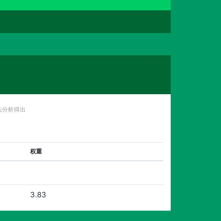
法分析得出
权重
3.83