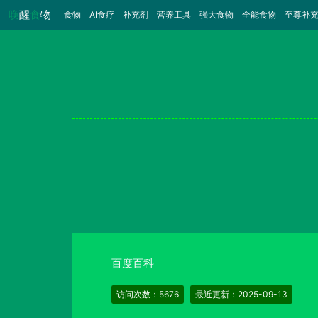
唤
醒
食
物
食物
（当前）
AI食疗
补充剂
营养工具
强大食物
全能食物
至尊补
百度百科
访问次数：5676
最近更新：2025-09-13