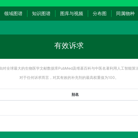
领域图谱
知识图谱
图库与视频
分布图
同属物种
有效诉求
由对全球最大的生物医学文献数据库PubMed及维基百科与中医名著利用人工智能算
对于任何诉求而言，对其有效的补充剂的最高权重值为100。
别名