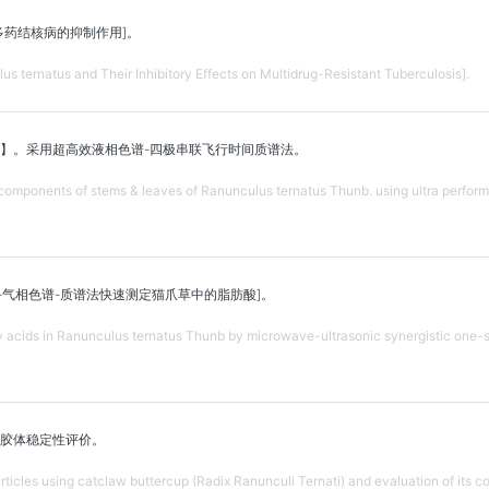
多药结核病的抑制作用]。
us ternatus and Their Inhibitory Effects on Multidrug-Resistant Tuberculosis].
】。采用超高效液相色谱-四极串联飞行时间质谱法。
d components of stems & leaves of Ranunculus ternatus Thunb. using ultra perfo
-气相色谱-质谱法快速测定猫爪草中的脂肪酸]。
ty acids in Ranunculus ternatus Thunb by microwave-ultrasonic synergistic one-
胶体稳定性评价。
ticles using catclaw buttercup (Radix Ranunculi Ternati) and evaluation of its coll