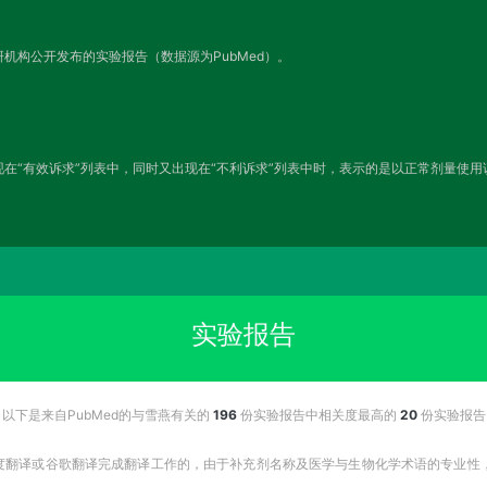
机构公开发布的实验报告（数据源为PubMed）。
在“有效诉求”列表中，同时又出现在“不利诉求”列表中时，表示的是以正常剂量使
实验报告
以下是来自PubMed的与雪燕有关的
196
份实验报告中相关度最高的
20
份实验报告
百度翻译或谷歌翻译完成翻译工作的，由于补充剂名称及医学与生物化学术语的专业