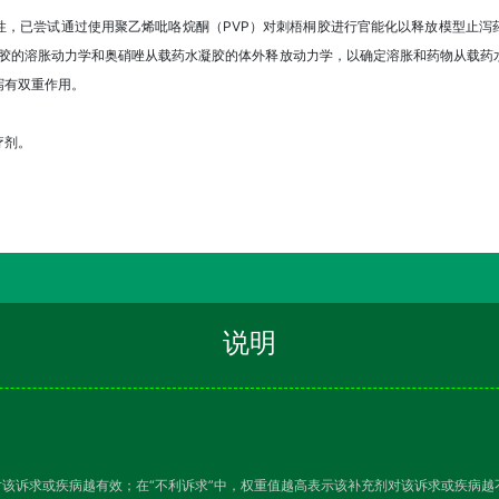
性，已尝试通过使用聚乙烯吡咯烷酮（PVP）对刺梧桐胶进行官能化以释放模型止泻
了水凝胶的溶胀动力学和奥硝唑从载药水凝胶的体外释放动力学，以确定溶胀和药物从载
泻有双重作用。
疗剂。
说明
对该诉求或疾病越有效；在“不利诉求”中，权重值越高表示该补充剂对该诉求或疾病