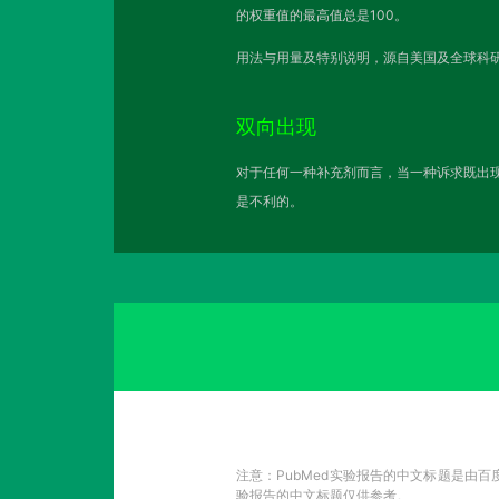
的权重值的最高值总是100。
用法与用量及特别说明，源自美国及全球科研
双向出现
对于任何一种补充剂而言，当一种诉求既出现
是不利的。
注意：PubMed实验报告的中文标题是由
验报告的中文标题仅供参考。