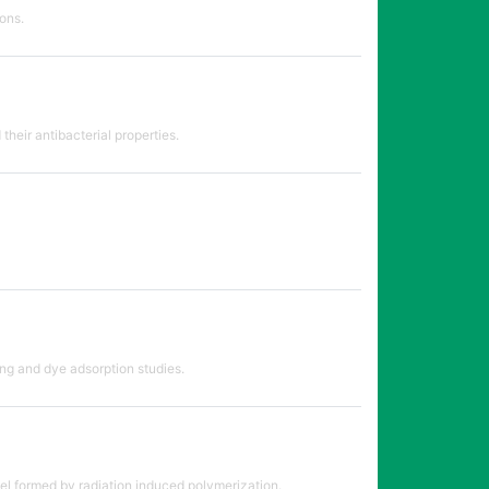
ons.
heir antibacterial properties.
ng and dye adsorption studies.
l formed by radiation induced polymerization.