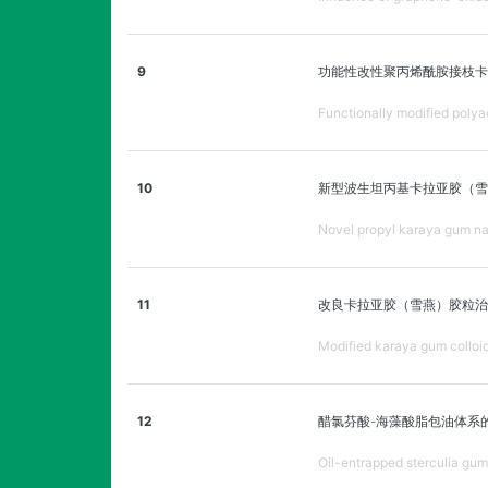
9
功能性改性聚丙烯酰胺接枝卡
Functionally modified polya
10
新型波生坦丙基卡拉亚胶（雪
Novel propyl karaya gum nan
11
改良卡拉亚胶（雪燕）胶粒治
Modified karaya gum colloid
12
醋氯芬酸-海藻酸脂包油体系
Oil-entrapped sterculia gum