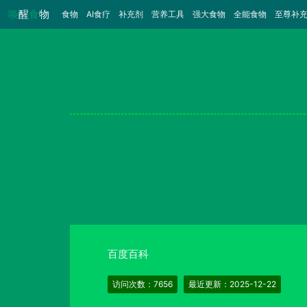
唤
醒
食
物
食物
（当前）
AI食疗
补充剂
营养工具
强大食物
全能食物
至尊补
百度百科
访问次数：7656
最近更新：2025-12-22