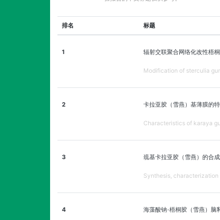
排名
标题
1
辐射交联聚合网络化改性梧桐
Modification of sterculia g
2
卡拉亚胶（雪燕）基薄膜的特
Characteristics of karaya gu
3
巯基卡拉亚胶（雪燕）的合成
Synthesis, characterization
4
海藻酸钠-梧桐胶（雪燕）脑