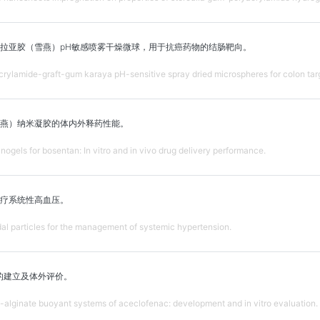
拉亚胶（雪燕）pH敏感喷雾干燥微球，用于抗癌药物的结肠靶向。
crylamide-graft-gum karaya pH-sensitive spray dried microspheres for colon targ
燕）纳米凝胶的体内外释药性能。
ogels for bosentan: In vitro and in vivo drug delivery performance.
疗系统性高血压。
al particles for the management of systemic hypertension.
的建立及体外评价。
-alginate buoyant systems of aceclofenac: development and in vitro evaluation.