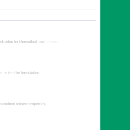
ization for biomedical applications.
l in the film formulation.
sustained release properties.