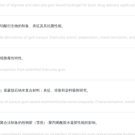
on of alginate and sterculia gum based hydrogel for brain drug delivery applicati
珀酸衍生物的制备、表征及其抗菌性能。
derivatives of gum karaya (Sterculia urens): preparation, characterization, and t
细胞毒性特性。
properties from esterified Sterculia gum.
）基蒙脱石纳米复合材料：表征、溶胀和染料吸附研究。
s of karaya gum based montmorillonite nanocomposite: Characterisation, swelli
聚合法制备的梧桐胶（雪燕）-聚丙烯酰胺水凝胶性能的影响。
 nanosheets impregnation on properties of sterculia gum-polyacrylamide hydroge