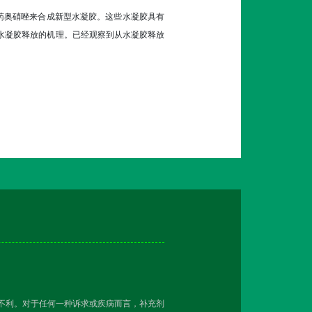
药奥硝唑来合成新型水凝胶。这些水凝胶具有
药水凝胶释放的机理。已经观察到从水凝胶释放
越不利。对于任何一种诉求或疾病而言，补充剂