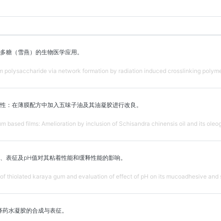
多糖（雪燕）的生物医学应用。
um polysaccharide via network formation by radiation induced crosslinking polymer
性：在薄膜配方中加入五味子油及其油凝胶进行改良。
m based films: Amelioration by inclusion of Schisandra chinensis oil and its oleoge
、表征及pH值对其粘着性能和缓释性能的影响。
 of thiolated karaya gum and evaluation of effect of pH on its mucoadhesive and 
释药水凝胶的合成与表征。