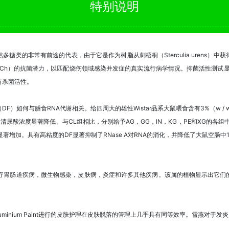
特别说明
糖类的非常有前途的代表，由于它是作为树脂从刺梧桐（Sterculia urens）
Ch）的抗菌潜力，以匹配烧伤领域感染并发症的真实流行病学情况。抑菌活性测试显示1
有杀菌活性。
）如何与膳食RNA代谢相关。给四周大的雄性Wistar品系大鼠喂食含有3%（w / w）
清尿酸浓度显著降低。与CL组相比，分别给予AG，GG，IN，KG，PE和XG的各
显著增加。具有高粘度的DF显著抑制了RNase A对RNA的消化，并降低了大鼠空肠中14
物用于治疗胃肠道疾病，微生物感染，皮肤病，炎症和许多其他疾病。该属的植物显示出它
cia和Aluminium Paint进行的皮肤护理在皮肤脱落的管理上几乎具有同等效率。雪燕