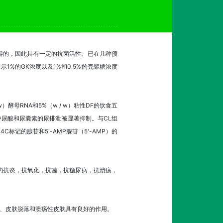
中获得的，因此具有一定的抗菌活性。已在几种预
%的GK浓度以及1%和0.5%的壳聚糖浓度
酵母RNA和5%（w / w）粘性DF的饮食五
组中尿酸和尿囊素的尿排泄被显著抑制。与CL组
C标记的腺苷和5'-AMP腺苷（5'-AMP）的
们的抗炎，抗氧化，抗菌，抗糖尿病，抗溃疡，
对于发炎、皮肤脱落和溃疡性皮肤具有良好的作用。