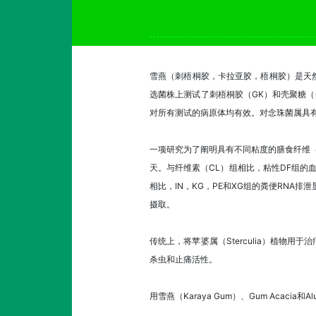
雪燕（刺梧桐胶，卡拉亚胶，梧桐胶）是天然多
选菌株上测试了刺梧桐胶（GK）和壳聚糖（
对所有测试的病原体均有效。对念珠菌属具
一项研究为了阐明具有不同粘度的膳食纤维（DF
天。与纤维素（CL）组相比，粘性DF组的血
相比，IN，KG，PE和XG组的粪便RNA排泄
摄取。
传统上，将苹婆属（Sterculia）植
杀虫和止痛活性。
用雪燕（Karaya Gum）、Gum Aca