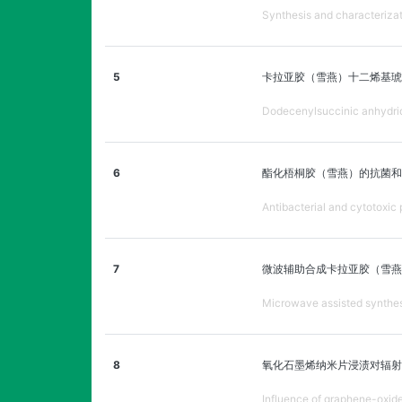
Synthesis and characterizati
5
卡拉亚胶（雪燕）十二烯基琥
Dodecenylsuccinic anhydride 
6
酯化梧桐胶（雪燕）的抗菌和
Antibacterial and cytotoxic 
7
微波辅助合成卡拉亚胶（雪燕
Microwave assisted synthesi
8
氧化石墨烯纳米片浸渍对辐射
Influence of graphene-oxide