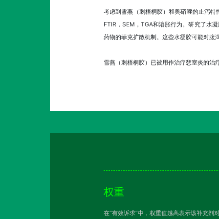
考虑到雪燕（刺梧桐胶）和奥硝唑的止泻特
FTIR，SEM，TGA和溶胀行为。研究
药物的菲克扩散机制。这些水凝胶可能对腹
雪燕（刺梧桐胶）已被用作治疗憩室炎的治
权重
在“有效诉求”中，权重值越高表示该补充剂