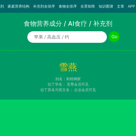
充剂
家庭营养结构
补充剂全排序
食物全排序
全景矩阵
知识图谱
文章
APP
食物营养成分 / AI食疗 / 补充剂
食物/AI食疗诉求/补充剂名称
Go
雪燕
别名：刺梧桐胶
拉丁学名：
至尊会员可见
拉丁异名与英文名：
企业会员可见