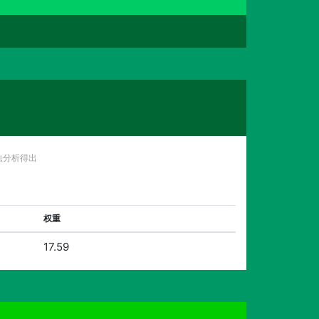
法分析得出
权重
17.59