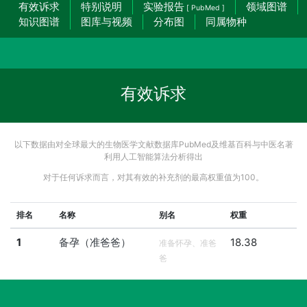
有效诉求
特别说明
实验报告
领域图谱
[ PubMed ]
知识图谱
图库与视频
分布图
同属物种
有效诉求
以下数据由对全球最大的生物医学文献数据库PubMed及维基百科与中医名著
利用人工智能算法分析得出
对于任何诉求而言，对其有效的补充剂的最高权重值为100。
排名
名称
别名
权重
1
备孕（准爸爸）
18.38
准备怀孕、准爸
爸