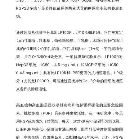
5.98：1：3.55，平均分子量为1.00×106Da。动物研究表明，
PGPSD多糖可显著降低链脲佐菌素诱导的糖尿病小鼠的餐后血
糖。
通过超滤从桃胶中分离出LP100R，LP10R和LP5R。它们被鉴定
为由甘露糖，鼠李糖，葡萄糖醛酸，半乳糖，木糖和阿拉伯糖组
成的AG II阿拉伯半乳聚糖，它们具有β-d-（1→6）-半乳聚糖骨
架，并在O-3和O-4处分支。一项抗增殖试验显示，LP100R对
HepG2细胞（IC50，4.5 mg / mL）和MCF-7细胞（IC50，
0.43 mg / mL）具有比LP10R和LP5R更高的抗增殖活性。LP级
分（尤其是LP100R）可能通过直接抑制Gal-3介导的癌细胞增殖
来发挥抗肿瘤活性。
高血糖和高血脂是冠状动脉疾病和动脉粥样硬化的主要危险因
素。桃胶多糖（PGP）具有多种生物活性。在一项研究中，每天
用PGP或蒸馏水（对照组）每天一次对KKAy小鼠进行灌胃3周。
口服PGP可降低小鼠血清甘油三酸酯，胆固醇低密度脂蛋白胆固
醇，空腹血糖，血浆胰岛素，C肽和HbAlc的水平。此外，PGPs