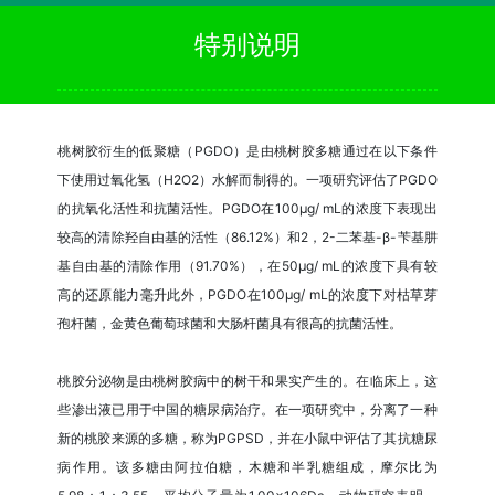
特别说明
桃树胶衍生的低聚糖（PGDO）是由桃树胶多糖通过在以下条件
下使用过氧化氢（H2O2）水解而制得的。一项研究评估了PGDO
的抗氧化活性和抗菌活性。PGDO在100μg/ mL的浓度下表现出
较高的清除羟自由基的活性（86.12%）和2，2-二苯基-β-苄基肼
基自由基的清除作用（91.70%），在50μg/ mL的浓度下具有较
高的还原能力毫升此外，PGDO在100μg/ mL的浓度下对枯草芽
孢杆菌，金黄色葡萄球菌和大肠杆菌具有很高的抗菌活性。
桃胶分泌物是由桃树胶病中的树干和果实产生的。在临床上，这
些渗出液已用于中国的糖尿病治疗。在一项研究中，分离了一种
新的桃胶来源的多糖，称为PGPSD，并在小鼠中评估了其抗糖尿
病作用。该多糖由阿拉伯糖，木糖和半乳糖组成，摩尔比为