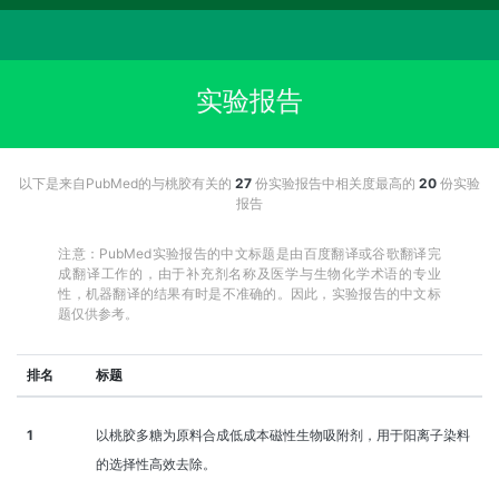
实验报告
以下是来自PubMed的与桃胶有关的
27
份实验报告中相关度最高的
20
份实验
报告
注意：PubMed实验报告的中文标题是由百度翻译或谷歌翻译完
成翻译工作的，由于补充剂名称及医学与生物化学术语的专业
性，机器翻译的结果有时是不准确的。因此，实验报告的中文标
题仅供参考。
排名
标题
1
以桃胶多糖为原料合成低成本磁性生物吸附剂，用于阳离子染料
的选择性高效去除。