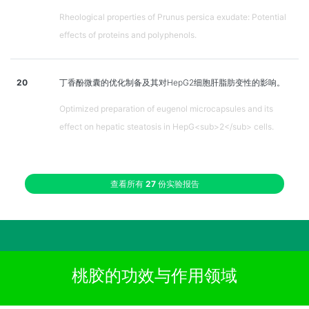
Rheological properties of Prunus persica exudate: Potential
effects of proteins and polyphenols.
20
丁香酚微囊的优化制备及其对HepG2细胞肝脂肪变性的影响。
Optimized preparation of eugenol microcapsules and its
effect on hepatic steatosis in HepG<sub>2</sub> cells.
查看所有
27
份实验报告
桃胶的功效与作用领域