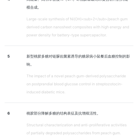
模合成。
Large-scale synthesis of Ni(OH)<sub>2</sub>/peach gum
derived carbon nanosheet composites with high energy and
power density for battery-type supercapacitor.
5
新型桃胶多糖对链脲佐菌素诱导的糖尿病小鼠餐后血糖控制的影
响。
The impact of a novel peach gum-derived polysaccharide
on postprandial blood glucose control in streptozotocin-
induced diabetic mice.
6
桃胶部分降解多糖的结构表征及抗增殖活性。
Structural characterization and anti-proliferative activities
of partially degraded polysaccharides from peach gum.