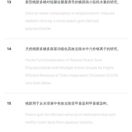
13
新型桃胶多糖对链脲佐菌素诱导的糖尿病小鼠耗水量的研究。
Data on water consumption in streptozotocin-induced
diabetic mice by a novel peach gum-derived
polysaccharide.
14
天然桃胶多糖多胺基功能化高效去除水中六价铬离子的研究。
Facile Functionalization of Natural Peach Gum
Polysaccharide with Multiple Amine Groups for Highly
Efficient Removal of Toxic Hexavalent Chromium (Cr(VI))
Ions from Water.
15
桃胶用于从水溶液中有效去除亚甲基蓝和甲基紫染料。
Peach gum for efficient removal of methylene blue and
methyl violet dyes from aqueous solution.