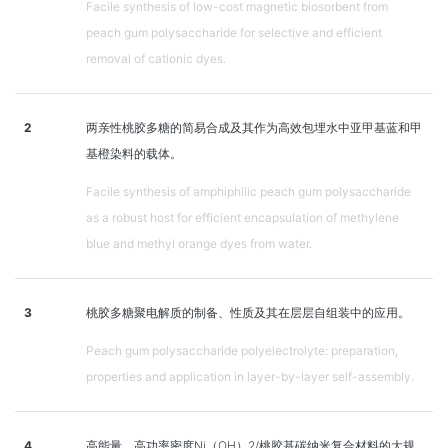
Facile synthesis of low-cost magnetic biosorbent from
peach gum polysaccharide for selective and efficient
removal of cationic dyes.
2
两亲性桃胶多糖的简易合成及其作为高效包埋水中亚甲基蓝和甲
基橙染料的载体。
Facile synthesis of amphiphilic peach gum polysaccharide
as a robust host for efficient encapsulation of methylene
blue and methyl orange dyes from water.
3
桃胶多糖聚电解质的制备、性质及其在层层自组装中的应用。
Peach gum polysaccharide polyelectrolyte: preparation,
properties and application in layer-by-layer self-assembly.
4
高能量、高功率密度Ni（OH）2/桃胶基碳纳米复合材料的大规