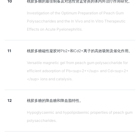
10
桃胶多糖的最佳制备及对急性肾盂肾炎的体内外治疗作用研究。
Investigation of the Optimum Preparation of Peach Gum
Polysaccharides and the In Vivo and In Vitro Therapeutic
Effects on Acute Pyelonephritis.
11
桃胶多糖磁性凝胶对Pb2+和Cd2+离子的高效吸附及催化作用。
Versatile magnetic gel from peach gum polysaccharide for
efficient adsorption of Pb<sup>2+</sup> and Cd<sup>2+
</sup> ions and catalysis.
12
桃胶多糖的降血糖和降血脂特性。
Hypoglycaemic and hypolipidaemic properties of peach gum
polysaccharides.