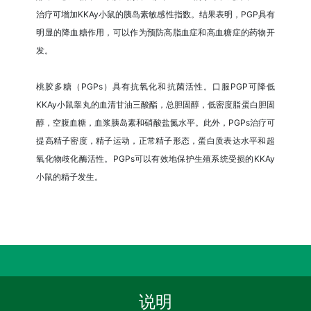
治疗可增加KKAy小鼠的胰岛素敏感性指数。结果表明，PGP具有
明显的降血糖作用，可以作为预防高脂血症和高血糖症的药物开
发。
桃胶多糖（PGPs）具有抗氧化和抗菌活性。口服PGP可降低
KKAy小鼠睾丸的血清甘油三酸酯，总胆固醇，低密度脂蛋白胆固
醇，空腹血糖，血浆胰岛素和硝酸盐氮水平。此外，PGPs治疗可
提高精子密度，精子运动，正常精子形态，蛋白质表达水平和超
氧化物歧化酶活性。PGPs可以有效地保护生殖系统受损的KKAy
小鼠的精子发生。
说明