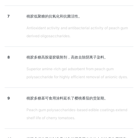
7
桃胶低聚糖的抗氧化和抗菌活性。
Antioxidant activity and antibacterial activity of peach gum
derived oligosaccharides.
8
桃胶多糖高胺凝胶吸附剂，高效去除阴离子染料。
Superior amine-rich gel adsorbent from peach gum
polysaccharide for highly efficient removal of anionic dyes.
9
桃胶多糖基可食用涂料延长了樱桃番茄的货架期。
Peach gum polysaccharides-based edible coatings extend
shelf life of cherry tomatoes.