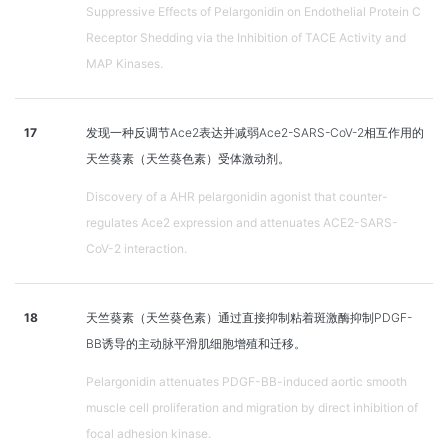
Suppressive Effects of Pelargonidin on Endothelial Protein C
Receptor Shedding via the Inhibition of TACE Activity and
MAP Kinases.
17
发现一种反调节Ace2表达并减弱Ace2-SARS-CoV-2相互作用的
天竺葵素（天竺葵色素）受体激动剂。
Discovery of a AHR pelargonidin agonist that counter-
regulates Ace2 expression and attenuates ACE2-SARS-
CoV-2 interaction.
18
天竺葵素（天竺葵色素）通过直接抑制粘着斑激酶抑制PDGF-
BB诱导的主动脉平滑肌细胞增殖和迁移。
Pelargonidin attenuates PDGF-BB-induced aortic smooth
muscle cell proliferation and migration by direct inhibition of
focal adhesion kinase.