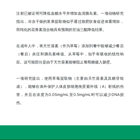
注射已被证明可降低血糖水平并增加血清胰岛素。一项动物研究
指出，冷冻干燥的浆果提取物似乎通过致肥饮食促进体重增加，
而纯化的花青素混合物具有预期的甘油三酯降低结果。
在成年人中，将天竺葵素（作为草莓）添加到餐中能够减少餐后
（餐后）炎症和胰岛素峰值。从草莓中，似乎有吸收的线性响
应。这可能部分是由于天竺葵素能够阻止葡萄糖摄入肠壁。
一项研究提出，使用草莓提取物（主要由天竺葵素及其糖苷组
成），能够在体外保护人体皮肤细胞免受紫外线（A）射线的伤
害，并且在浓度为0.05mg/mL至0.5mg/mL时可以减少DNA损
伤。