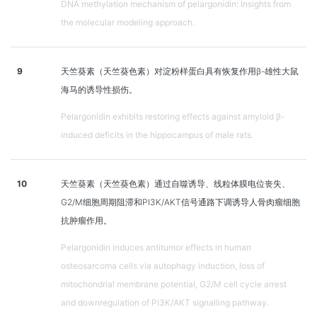
DNA methylation mechanism of pelargonidin: Insights from
the molecular modeling approach.
9
天竺葵素（天竺葵色素）对淀粉样蛋白具有恢复作用β-雄性大鼠
海马的诱导性损伤。
Pelargonidin exhibits restoring effects against amyloid β-
induced deficits in the hippocampus of male rats.
10
天竺葵素（天竺葵色素）通过自噬诱导、线粒体膜电位丧失、
G2/M细胞周期阻滞和PI3K/AKT信号通路下调诱导人骨肉瘤细胞
抗肿瘤作用。
Pelargonidin induces antitumor effects in human
osteosarcoma cells via autophagy induction, loss of
mitochondrial membrane potential, G2/M cell cycle arrest
and downregulation of PI3K/AKT signalling pathway.