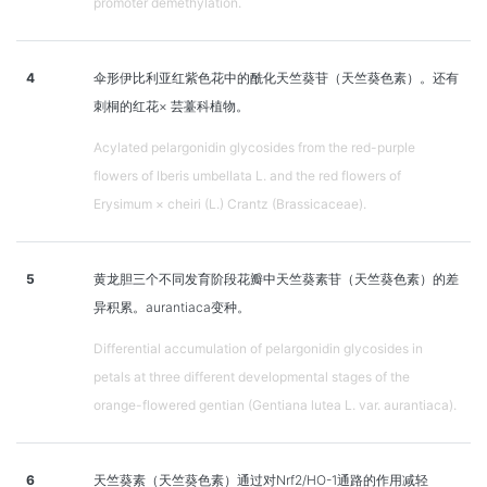
promoter demethylation.
4
伞形伊比利亚红紫色花中的酰化天竺葵苷（天竺葵色素）。还有
刺桐的红花× 芸薹科植物。
Acylated pelargonidin glycosides from the red-purple
flowers of Iberis umbellata L. and the red flowers of
Erysimum × cheiri (L.) Crantz (Brassicaceae).
5
黄龙胆三个不同发育阶段花瓣中天竺葵素苷（天竺葵色素）的差
异积累。aurantiaca变种。
Differential accumulation of pelargonidin glycosides in
petals at three different developmental stages of the
orange-flowered gentian (Gentiana lutea L. var. aurantiaca).
6
天竺葵素（天竺葵色素）通过对Nrf2/HO-1通路的作用减轻