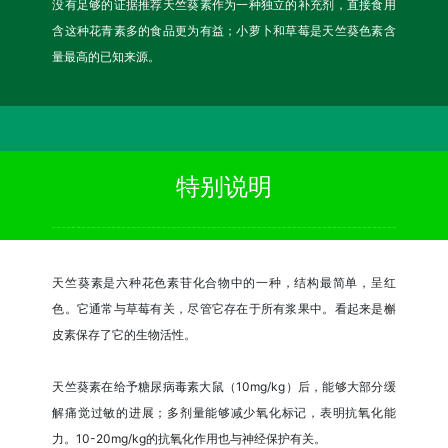
没有足够的证据推荐天竺葵素作为一种独立的补充剂，直接食用
含这种花青素多的食品更为有益；小萝卜和草莓是天竺葵色素含
量最高的已知来源。
特别说明
天竺葵素是六种花色素苷化合物中的一种，结构最简单，呈红
色。它通常与草莓有关，尽管它存在于所有浆果中。看起来是槲
皮素保存了它的生物活性。
天竺葵素在给予糖尿病毒素大鼠（10mg/kg）后，能够大部分缓
解痛觉过敏的进展；多剂量能够减少氧化标记，表明抗氧化能
力。10-20mg/kg的抗氧化作用也与神经保护有关。