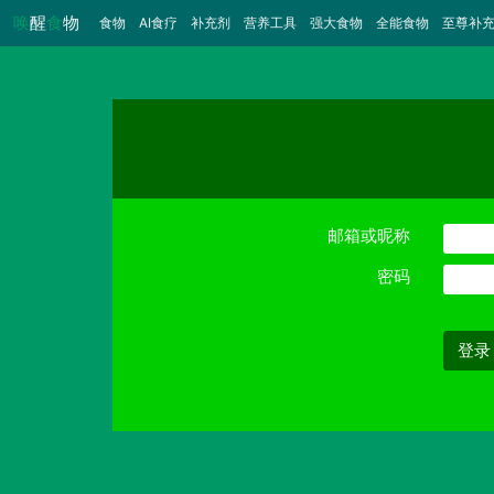
唤
醒
食
物
食物
（当前）
AI食疗
补充剂
营养工具
强大食物
全能食物
至尊补
邮箱或昵称
密码
登录