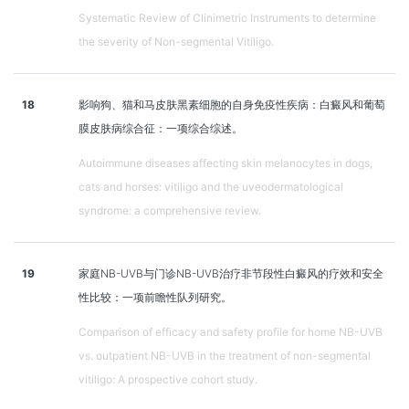
Systematic Review of Clinimetric Instruments to determine
the severity of Non-segmental Vitiligo.
18
影响狗、猫和马皮肤黑素细胞的自身免疫性疾病：白癜风和葡萄
膜皮肤病综合征：一项综合综述。
Autoimmune diseases affecting skin melanocytes in dogs,
cats and horses: vitiligo and the uveodermatological
syndrome: a comprehensive review.
19
家庭NB-UVB与门诊NB-UVB治疗非节段性白癜风的疗效和安全
性比较：一项前瞻性队列研究。
Comparison of efficacy and safety profile for home NB-UVB
vs. outpatient NB-UVB in the treatment of non-segmental
vitiligo: A prospective cohort study.