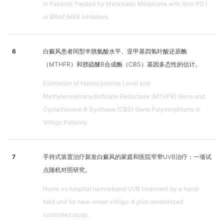
in Patients Treated for Metastatic Melanoma with Anti-PD1
or BRAF/MEK Inhibitors.
6
白癜风患者同型半胱氨酸水平、亚甲基四氢叶酸还原酶
（MTHFR）和胱硫醚B合成酶（CBS）基因多态性的估计。
Estimation of Homocysteine Level and
Methylenetetrahydrofolate Reductase (MTHFR) Gene and
Cystathionine B Synthase (CBS) Gene Polymorphisms in
Vitiligo Patients.
7
手持式装置治疗新发白癜风的家庭和医院窄带UVB治疗：一项试
点随机对照研究。
Home vs hospital narrowband UVB treatment by a hand-
held unit for new-onset vitiligo: A pilot randomized
controlled study.