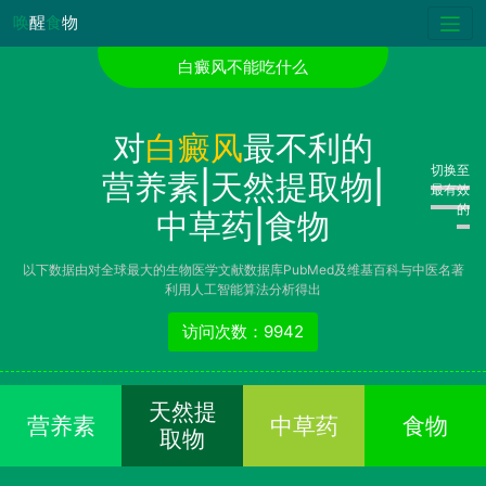
唤
醒
食
物
白癜风不能吃什么
对
白癜风
最不利的
切换至
营养素|天然提取物|
最有效
的
中草药|食物
以下数据由对全球最大的生物医学文献数据库PubMed及维基百科与中医名著
利用人工智能算法分析得出
访问次数：9942
天然提
营养素
中草药
食物
取物