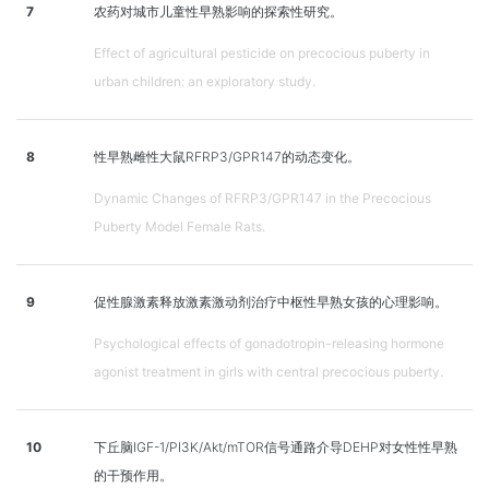
7
农药对城市儿童性早熟影响的探索性研究。
Effect of agricultural pesticide on precocious puberty in
urban children: an exploratory study.
8
性早熟雌性大鼠RFRP3/GPR147的动态变化。
Dynamic Changes of RFRP3/GPR147 in the Precocious
Puberty Model Female Rats.
9
促性腺激素释放激素激动剂治疗中枢性早熟女孩的心理影响。
Psychological effects of gonadotropin-releasing hormone
agonist treatment in girls with central precocious puberty.
10
下丘脑IGF-1/PI3K/Akt/mTOR信号通路介导DEHP对女性性早熟
的干预作用。