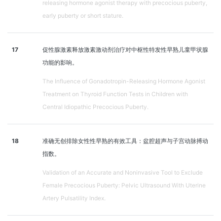
releasing hormone agonist therapy with precocious puberty,
early puberty or short stature.
17
促性腺激素释放激素激动剂治疗对中枢性特发性早熟儿童甲状腺
功能的影响。
The Influence of Gonadotropin-Releasing Hormone Agonist
Treatment on Thyroid Function Tests in Children with
Central Idiopathic Precocious Puberty.
18
准确无创排除女性性早熟的有效工具：盆腔超声与子宫动脉搏动
指数。
Validation of an Accurate and Noninvasive Tool to Exclude
Female Precocious Puberty: Pelvic Ultrasound With Uterine
Artery Pulsatility Index.