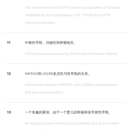
The interference of DEHP in precocious puberty of females
mediated by the hypothalamic IGF-1/PI3K/Akt/mTOR
signaling pathway.
11
中枢性早熟，功能性和肿瘤相关。
Central precocious puberty, functional and tumor-related.
12
MKRN3和LIN28B多态性与性早熟的关系。
Association between MKRN3 and LIN28B polymorphisms
and precocious puberty.
13
一个有趣的案例，由于一个婴儿的卵巢肿块导致性早熟。
An intriguing case of precocious puberty due to an ovarian