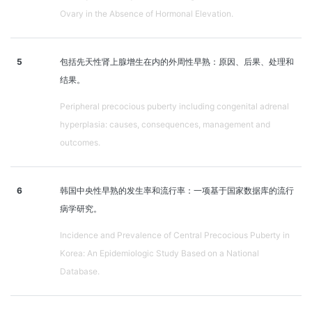
Ovary in the Absence of Hormonal Elevation.
5
包括先天性肾上腺增生在内的外周性早熟：原因、后果、处理和
结果。
Peripheral precocious puberty including congenital adrenal
hyperplasia: causes, consequences, management and
outcomes.
6
韩国中央性早熟的发生率和流行率：一项基于国家数据库的流行
病学研究。
Incidence and Prevalence of Central Precocious Puberty in
Korea: An Epidemiologic Study Based on a National
Database.