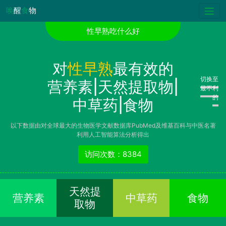
唤
醒
食
物
性早熟吃什么好
对
性早熟
最有效的
切换至
营养素|天然提取物|
最不利
的
中草药|食物
以下数据由对全球最大的生物医学文献数据库PubMed及维基百科与中医名著
利用人工智能算法分析得出
访问次数：8384
天然提
营养素
中草药
食物
取物