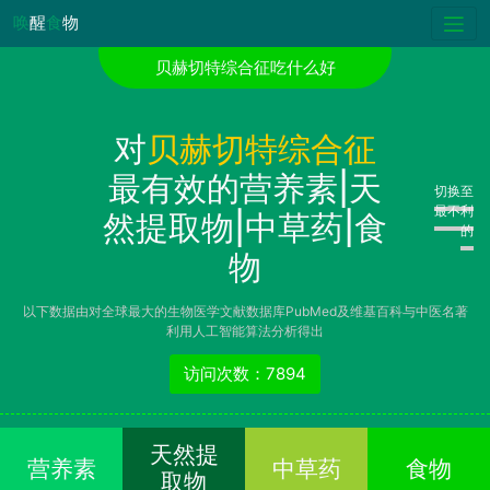
唤
醒
食
物
贝赫切特综合征吃什么好
对
贝赫切特综合征
最有效的营养素|天
切换至
最不利
然提取物|中草药|食
的
物
以下数据由对全球最大的生物医学文献数据库PubMed及维基百科与中医名著
利用人工智能算法分析得出
访问次数：7894
天然提
营养素
中草药
食物
取物