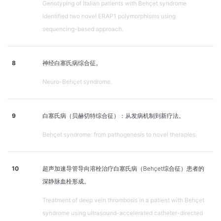
Genotyping of Italian patients with Behçet syndrome
identified two novel ERAP1 polymorphisms using
sequencing-based approach.
8
神经白塞氏病综合征。
Neuro-Behçet syndrome.
9
白塞氏病（贝赫切特综合征）：从发病机制到新疗法。
Behçet syndrome: from pathogenesis to novel therapies.
10
超声加速导管导向溶栓治疗白塞氏病（Behçet综合征）患者的
深静脉血栓形成。
Treatment of deep vein thrombosis in a patient with Behçet
syndrome using ultrasound-accelerated catheter-directed