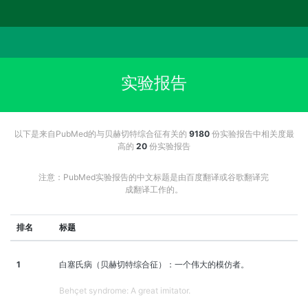
实验报告
以下是来自PubMed的与贝赫切特综合征有关的
9180
份实验报告中相关度最
高的
20
份实验报告
注意：PubMed实验报告的中文标题是由百度翻译或谷歌翻译完
成翻译工作的。
排名
标题
1
白塞氏病（贝赫切特综合征）：一个伟大的模仿者。
Behçet syndrome: A great imitator.