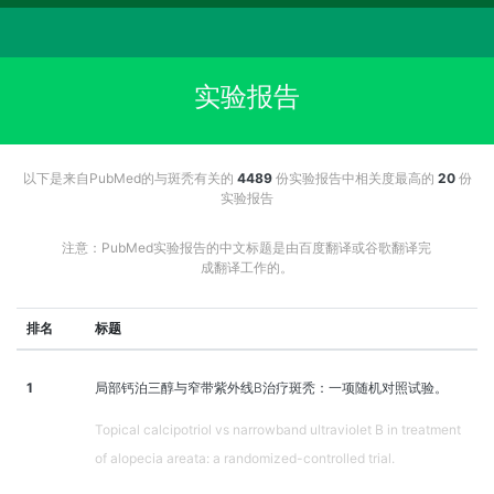
实验报告
以下是来自PubMed的与斑秃有关的
4489
份实验报告中相关度最高的
20
份
实验报告
注意：PubMed实验报告的中文标题是由百度翻译或谷歌翻译完
成翻译工作的。
排名
标题
1
局部钙泊三醇与窄带紫外线B治疗斑秃：一项随机对照试验。
Topical calcipotriol vs narrowband ultraviolet B in treatment
of alopecia areata: a randomized-controlled trial.