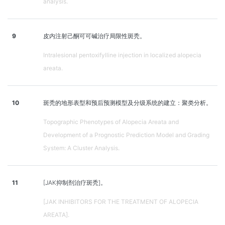
analysis.
9
皮内注射己酮可可碱治疗局限性斑秃。
Intralesional pentoxifylline injection in localized alopecia
areata.
10
斑秃的地形表型和预后预测模型及分级系统的建立：聚类分析。
Topographic Phenotypes of Alopecia Areata and
Development of a Prognostic Prediction Model and Grading
System: A Cluster Analysis.
11
[JAK抑制剂治疗斑秃]。
[JAK INHIBITORS FOR THE TREATMENT OF ALOPECIA
AREATA].