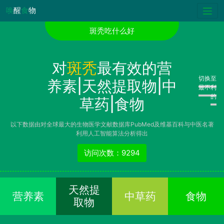
唤
醒
食
物
斑秃吃什么好
对
斑秃
最有效的营
切换至
养素|天然提取物|中
最不利
的
草药|食物
以下数据由对全球最大的生物医学文献数据库PubMed及维基百科与中医名著
利用人工智能算法分析得出
访问次数：9294
天然提
营养素
中草药
食物
取物