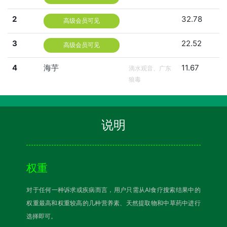
2
32.78
高级会员可见
3
22.52
高级会员可见
4
海芋
11.67
滴水观音、广东
狼毒
说明
权重
对于任何一种诉求或疾病而言，用户只需从AI食疗搜索结果中的
权重最高和权重较高的几种营养素、天然提取物和中草药中进行
选择即可。