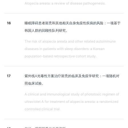
Alopecia areata: a review of disease pathogenesis.
16
睡眠障碍患者斑秃和其他相关自身免疫性疾病的风险：一项基于
韩国人群的回顾性队列研究。
The risk of alopecia areata and other related autoimmune
diseases in patients with sleep disorders: a Korean
population-based retrospective cohort study.
17
紫外线A光毒性方案治疗斑秃的临床及免疫学研究：一项随机对
照临床试验。
A clinical and immunological study of phototoxic regimen of
ultraviolet A for treatment of alopecia areata: a randomized
controlled clinical trial.