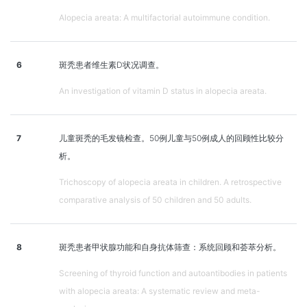
Alopecia areata: A multifactorial autoimmune condition.
6
斑秃患者维生素D状况调查。
An investigation of vitamin D status in alopecia areata.
7
儿童斑秃的毛发镜检查。50例儿童与50例成人的回顾性比较分
析。
Trichoscopy of alopecia areata in children. A retrospective
comparative analysis of 50 children and 50 adults.
8
斑秃患者甲状腺功能和自身抗体筛查：系统回顾和荟萃分析。
Screening of thyroid function and autoantibodies in patients
with alopecia areata: A systematic review and meta-