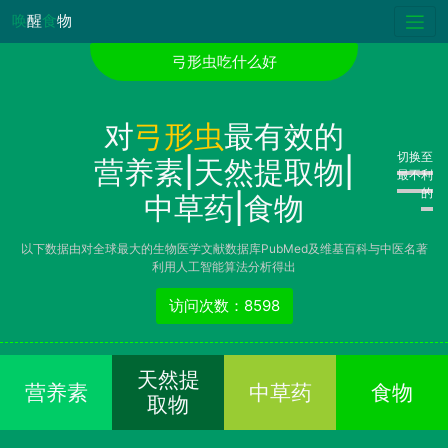
唤
醒
食
物
弓形虫吃什么好
对
弓形虫
最有效的
切换至
营养素|天然提取物|
最不利
的
中草药|食物
以下数据由对全球最大的生物医学文献数据库PubMed及维基百科与中医名著
利用人工智能算法分析得出
访问次数：8598
天然提
营养素
中草药
食物
取物