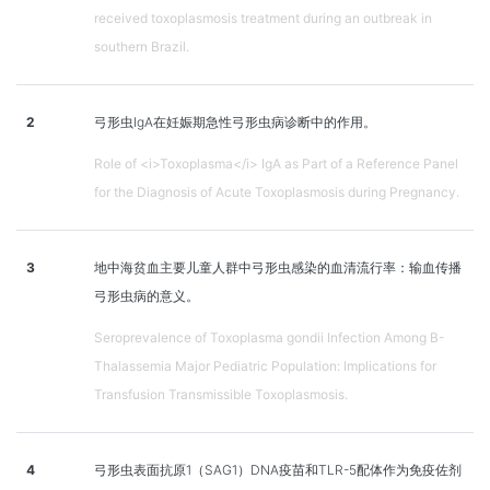
received toxoplasmosis treatment during an outbreak in
southern Brazil.
2
弓形虫IgA在妊娠期急性弓形虫病诊断中的作用。
Role of <i>Toxoplasma</i> IgA as Part of a Reference Panel
for the Diagnosis of Acute Toxoplasmosis during Pregnancy.
3
地中海贫血主要儿童人群中弓形虫感染的血清流行率：输血传播
弓形虫病的意义。
Seroprevalence of Toxoplasma gondii Infection Among Β-
Thalassemia Major Pediatric Population: Implications for
Transfusion Transmissible Toxoplasmosis.
4
弓形虫表面抗原1（SAG1）DNA疫苗和TLR-5配体作为免疫佐剂