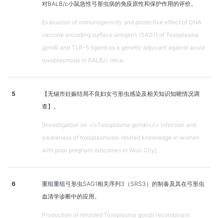
对BALB/c小鼠急性弓形虫病的免疫原性和保护作用的评价。
Evaluation of immunogenicity and protective effect of DNA
vaccine encoding surface antigen1 (SAG1) of Toxoplasma
gondii and TLR-5 ligand as a genetic adjuvant against acute
toxoplasmosis in BALB/c mice.
5
【无锡市妊娠结局不良妇女弓形虫感染及相关知识知晓情况调
查】。
[Investigation on <i>Toxoplasma gondii</i> infection and
awareness of toxoplasmosis-related knowledge in women
with poor pregnant outcomes in Wuxi City].
6
重组重组弓形虫SAG1相关序列3（SRS3）的制备及其在弓形虫
血清学诊断中的应用。
Production of refolded Toxoplasma gondii recombinant