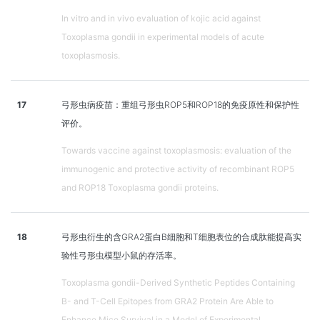
In vitro and in vivo evaluation of kojic acid against
Toxoplasma gondii in experimental models of acute
toxoplasmosis.
17
弓形虫病疫苗：重组弓形虫ROP5和ROP18的免疫原性和保护性
评价。
Towards vaccine against toxoplasmosis: evaluation of the
immunogenic and protective activity of recombinant ROP5
and ROP18 Toxoplasma gondii proteins.
18
弓形虫衍生的含GRA2蛋白B细胞和T细胞表位的合成肽能提高实
验性弓形虫模型小鼠的存活率。
Toxoplasma gondii-Derived Synthetic Peptides Containing
B- and T-Cell Epitopes from GRA2 Protein Are Able to
Enhance Mice Survival in a Model of Experimental