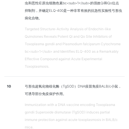
虫和恶性疟原虫细胞色素bc<sub>1</sub>的强效Qi和Qo位点
抑制剂，并确定ELQ-400是一种非常有效的抗急性实验性弓形虫
病化合物。
Targeted Structure-Activity Analysis of Endochin-like
Quinolones Reveals Potent Qi and Qo Site Inhibitors of
Toxoplasma gondii and Plasmodium falciparum Cytochrome
bc<sub>1</sub> and Identifies ELQ-400 as a Remarkably
Effective Compound against Acute Experimental
Toxoplasmosis.
10
弓形虫超氧化物歧化酶（TgSOD）DNA疫苗免疫BALB/c小鼠，
可诱导部分免疫保护作用。
Immunization with a DNA vaccine encoding Toxoplasma
gondii Superoxide dismutase (TgSOD) induces partial
immune protection against acute toxoplasmosis in BALB/c
mice.