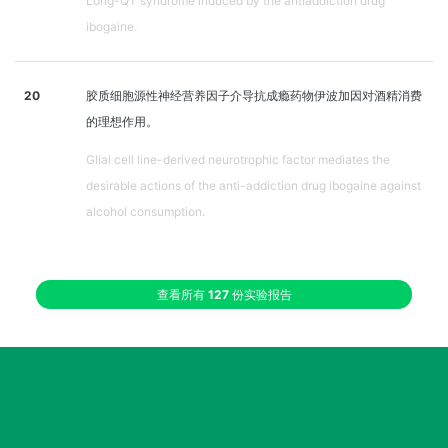
Long-QT syndrome induced by the antiaddiction drug
ibogaine.
20
胶质细胞源性神经营养因子介导抗成瘾药物伊波加因对酒精消费
的理想作用。
Glial cell line-derived neurotrophic factor mediates the
desirable actions of the anti-addiction drug ibogaine against
alcohol consumption.
查看所有
127
份实验报告