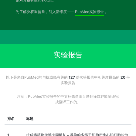
是对其最有效的补充剂。
为了解决权重偏差，引入新维度——
PubMed实验报告
。
实验报告
以下是来自PubMed的与抗成瘾有关的
127
份实验报告中相关度最高的
20
份
实验报告
注意：PubMed实验报告的中文标题是由百度翻译或谷歌翻译完
成翻译工作的。
排名
标题
1
抗成瘾药物伊博卡因延长人诱导的多能干细胞衍生心肌细胞的动