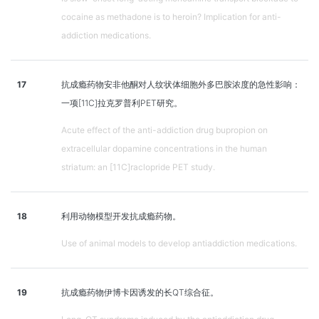
cocaine as methadone is to heroin? Implication for anti-
addiction medications.
17
抗成瘾药物安非他酮对人纹状体细胞外多巴胺浓度的急性影响：
一项[11C]拉克罗普利PET研究。
Acute effect of the anti-addiction drug bupropion on
extracellular dopamine concentrations in the human
striatum: an [11C]raclopride PET study.
18
利用动物模型开发抗成瘾药物。
Use of animal models to develop antiaddiction medications.
19
抗成瘾药物伊博卡因诱发的长QT综合征。