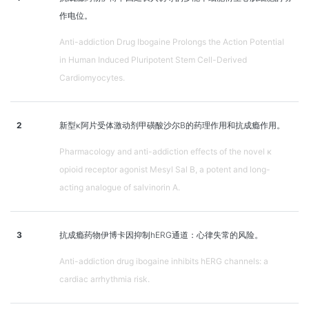
作电位。
Anti-addiction Drug Ibogaine Prolongs the Action Potential
in Human Induced Pluripotent Stem Cell-Derived
Cardiomyocytes.
2
新型κ阿片受体激动剂甲磺酸沙尔B的药理作用和抗成瘾作用。
Pharmacology and anti-addiction effects of the novel κ
opioid receptor agonist Mesyl Sal B, a potent and long-
acting analogue of salvinorin A.
3
抗成瘾药物伊博卡因抑制hERG通道：心律失常的风险。
Anti-addiction drug ibogaine inhibits hERG channels: a
cardiac arrhythmia risk.