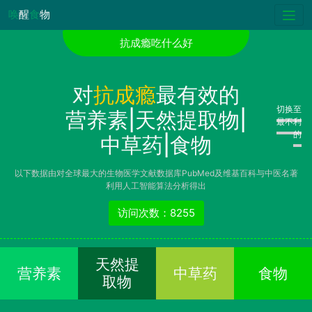
唤
醒
食
物
抗成瘾吃什么好
对
抗成瘾
最有效的
切换至
营养素|天然提取物|
最不利
的
中草药|食物
以下数据由对全球最大的生物医学文献数据库PubMed及维基百科与中医名著
利用人工智能算法分析得出
访问次数：8255
天然提
营养素
中草药
食物
取物