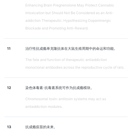
Enhancing Brain Pregnenolone May Protect Cannabis
Intoxication but Should Not Be Considered as an Anti-
addiction Therapeutic: Hypothesizing Dopaminergic
Blockade and Promoting Anti-Reward.
11
治疗性抗成瘾单克隆抗体在大鼠生殖周期中的命运和功能。
The fate and function of therapeutic antiaddiction
monoclonal antibodies across the reproductive cycle of rats.
12
染色体毒素-抗毒素系统可作为抗成瘾模块。
Chromosomal toxin-antitoxin systems may act as
antiaddiction modules.
13
抗成瘾疫苗的未来。