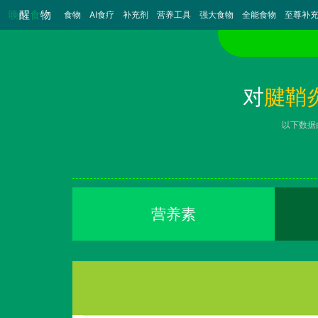
唤
醒
食
物
食物
（当前）
AI食疗
补充剂
营养工具
强大食物
全能食物
至尊补
对
腱鞘
以下数据
营养素