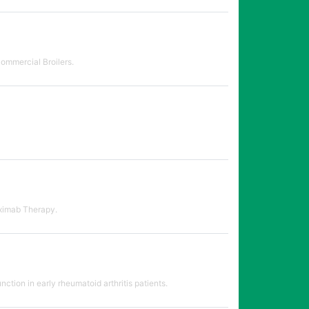
ommercial Broilers.
iximab Therapy.
ction in early rheumatoid arthritis patients.