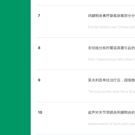
7
鸡腱鞘炎禽呼肠孤病毒部分
Partial Molecular Character
8
非结核分枝杆菌或真菌引起的
Non-tuberculous Mycobacter
9
英夫利昔单抗治疗后，因细胞
Tenosynovitis with Rice Body
10
超声对关节滑膜炎和腱鞘炎的
Assessment of both articular