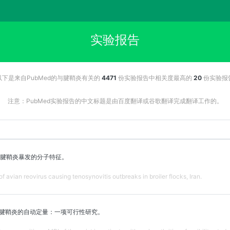
实验报告
以下是来自PubMed的与腱鞘炎有关的
4471
份实验报告中相关度最高的
20
份实验报
注意：PubMed实验报告的中文标题是由百度翻译或谷歌翻译完成翻译工作的。
腱鞘炎暴发的分子特征。
f avian reovirus causing tenosynovitis outbreaks in broiler flocks, Iran.
上腱鞘炎的自动定量：一项可行性研究。