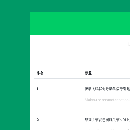
排名
标题
1
伊朗肉鸡群禽呼肠孤病毒引起
Molecular characterization o
2
早期关节炎患者腕关节MRI