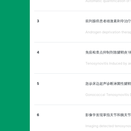
Automatic quantification of t
3
前列腺癌患者雄激素剥夺治疗
Androgen deprivation therapy
4
免疫检查点抑制剂致腱鞘炎1
Tenosynovitis Induced by an
5
急诊床边超声诊断淋菌性腱鞘
Gonococcal Tenosynovitis D
6
影像学发现掌指关节和腕关节
Imaging detected tenosynovit