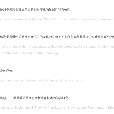
分系统对类风湿关节炎患者腱鞘炎变化的敏感性和有效性。
change of the semi-quantitative OMERACT ultrasound scoring system for tenosynovit
解期类风湿性关节炎患者报告的发作独立相关：来自意大利风湿病学会观察性研究的
vitis independently associates with patient-reported flare in patients with rheuma
 of the Italian Society for Rheumatology.
炎的疗效。
oid Injections for Treatment of de Quervain's Tenosynovitis.
评价腱鞘炎——类风湿关节炎患者新成像技术的初步研究。
ing Image Fusion and B-Flow - A Pilot Study on New Imaging Techniques in Rheum