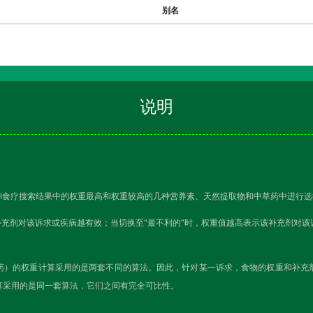
别名
说明
I食疗搜索结果中的权重最高和权重较高的几种营养素、天然提取物和中草药中进行选
补充剂对该诉求或疾病越有效；当切换至“最不利的”时，权重值越高表示该补充剂对
药）的权重计算采用的是两套不同的算法。因此，针对某一诉求，食物的权重和补充
算采用的是同一套算法，它们之间有完全可比性。