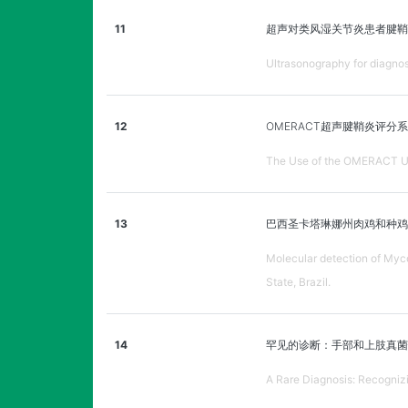
11
超声对类风湿关节炎患者腱鞘
Ultrasonography for diagnosi
12
OMERACT超声腱鞘炎评
The Use of the OMERACT Ultr
13
巴西圣卡塔琳娜州肉鸡和种鸡
Molecular detection of Mycop
State, Brazil.
14
罕见的诊断：手部和上肢真菌
A Rare Diagnosis: Recogniz