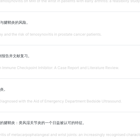
enosynovitis on MRI of the wrist in patients with early arthritis: a feasibility study
与腱鞘炎的风险。
 and the risk of tenosynovitis in prostate cancer patients.
例报告并文献复习。
 Immune Checkpoint Inhibitor: A Case Report and Literature Review.
炎。
iagnosed with the Aid of Emergency Department Bedside Ultrasound.
的腱鞘炎：类风湿关节炎的一个日益被认可的特征。
is of metacarpophalangeal and wrist joints: an increasingly recognised character