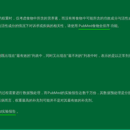
的权重时，仅考虑食物中所含的营养素，而没有将食物中可能所含的功效成分与活性
与活性成分的情况下对诉求或疾病的相关性，请使用
PubMed食物全排序
功能。
既出现在“最有效的”列表中，同时又出现在“最不利的”列表中时，表示的是以正常
的过程需要进行数据预处理，而PubMed的实验报告达数千万份，其数据预处理是
疾病而言，权重最高的补充剂可能并不是对其最有效的补充剂。
ed实验报告
。