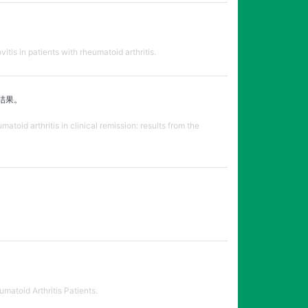
is in patients with rheumatoid arthritis.
结果。
toid arthritis in clinical remission: results from the
atoid Arthritis Patients.