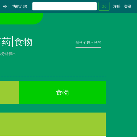
Go
API
功能介绍
注册
登录
药|食物
切换至最不利的
法分析得出
食物