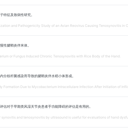
分子特征及致病性研究。
ization and Pathogenicity Study of an Avian Reovirus Causing Tenosynovitis in C
慢性腱鞘炎伴米体。
ium or Fungus Induced Chronic Tenosynovitis with Rice Body of the Hand.
内分枝杆菌感染而导致的腱鞘炎伴水稻小体形成。
 Formation Due to Mycobacterium Intracellulare Infection After Initiation of Infl
评估对于早期类风湿关节炎患者手功能障碍的评估是有用的。
 synovitis and tenosynovitis by ultrasound is useful for evaluations of hand dysfun