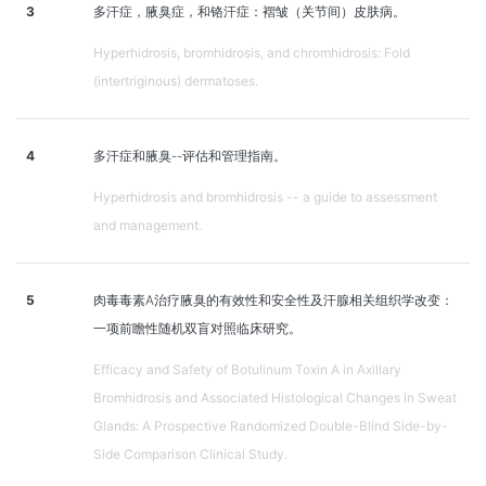
3
多汗症，腋臭症，和铬汗症：褶皱（关节间）皮肤病。
Hyperhidrosis, bromhidrosis, and chromhidrosis: Fold
(intertriginous) dermatoses.
4
多汗症和腋臭--评估和管理指南。
Hyperhidrosis and bromhidrosis -- a guide to assessment
and management.
5
肉毒毒素A治疗腋臭的有效性和安全性及汗腺相关组织学改变：
一项前瞻性随机双盲对照临床研究。
Efficacy and Safety of Botulinum Toxin A in Axillary
Bromhidrosis and Associated Histological Changes in Sweat
Glands: A Prospective Randomized Double-Blind Side-by-
Side Comparison Clinical Study.