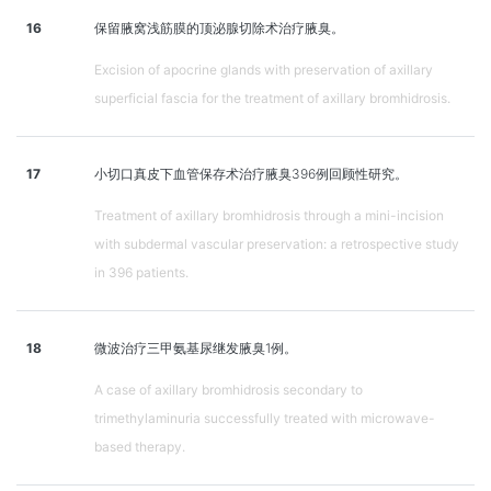
16
保留腋窝浅筋膜的顶泌腺切除术治疗腋臭。
Excision of apocrine glands with preservation of axillary
superficial fascia for the treatment of axillary bromhidrosis.
17
小切口真皮下血管保存术治疗腋臭396例回顾性研究。
Treatment of axillary bromhidrosis through a mini-incision
with subdermal vascular preservation: a retrospective study
in 396 patients.
18
微波治疗三甲氨基尿继发腋臭1例。
A case of axillary bromhidrosis secondary to
trimethylaminuria successfully treated with microwave-
based therapy.