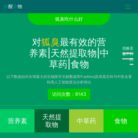
唤
醒
食
物
狐臭吃什么好
对
狐臭
最有效的营
切换至
养素|天然提取物|中
最不利
的
草药|食物
以下数据由对全球最大的生物医学文献数据库PubMed及维基百科与中医名著
利用人工智能算法分析得出
访问次数：8143
天然提
营养素
中草药
食物
取物