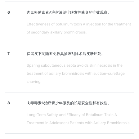
6
肉毒杆菌毒素A注射液治疗继发性腋臭的疗效观察。
Effectiveness of botulinum toxin A injection for the treatment
of secondary axillary bromhidrosis.
7
保留皮下间隔避免腋臭抽吸刮除术后皮肤坏死。
Sparing subcutaneous septa avoids skin necrosis in the
treatment of axillary bromhidrosis with suction-curettage
shaving.
8
肉毒毒素A治疗青少年腋臭的长期安全性和有效性。
Long-Term Safety and Efficacy of Botulinum Toxin A
Treatment in Adolescent Patients with Axillary Bromhidrosis.