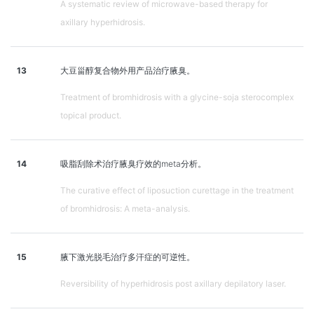
A systematic review of microwave-based therapy for
axillary hyperhidrosis.
13
大豆甾醇复合物外用产品治疗腋臭。
Treatment of bromhidrosis with a glycine-soja sterocomplex
topical product.
14
吸脂刮除术治疗腋臭疗效的meta分析。
The curative effect of liposuction curettage in the treatment
of bromhidrosis: A meta-analysis.
15
腋下激光脱毛治疗多汗症的可逆性。
Reversibility of hyperhidrosis post axillary depilatory laser.