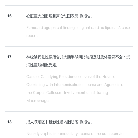
16
心脏巨大脂肪瘤超声心动图表现1例报告。
Echocardiographical findings of giant cardiac lipoma: A case
report.
17
神经轴钙化性假瘤合并大脑半球间脂肪瘤及胼胝体发育不全：浸
润性巨噬细胞受累。
Case of Calcifying Pseudoneoplasms of the Neuraxis
Coexisting with Interhemispheric Lipoma and Agenesis of
the Corpus Callosum: Involvement of Infiltrating
Macrophages.
18
成人颅颈区非显影性髓内脂肪瘤1例报告。
Non-dysraphic intramedullary lipoma of the craniocervical