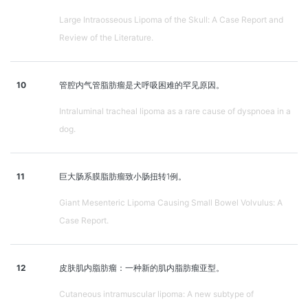
Large Intraosseous Lipoma of the Skull: A Case Report and
Review of the Literature.
10
管腔内气管脂肪瘤是犬呼吸困难的罕见原因。
Intraluminal tracheal lipoma as a rare cause of dyspnoea in a
dog.
11
巨大肠系膜脂肪瘤致小肠扭转1例。
Giant Mesenteric Lipoma Causing Small Bowel Volvulus: A
Case Report.
12
皮肤肌内脂肪瘤：一种新的肌内脂肪瘤亚型。
Cutaneous intramuscular lipoma: A new subtype of