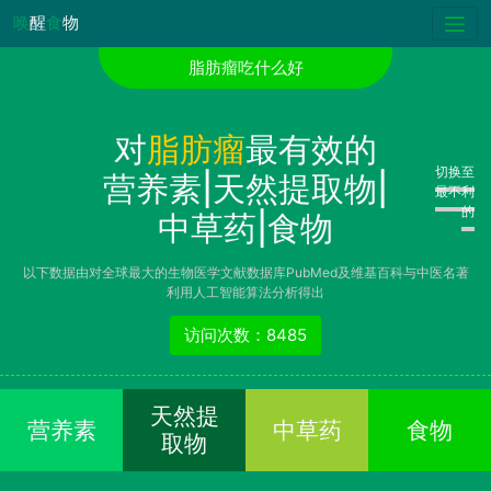
唤
醒
食
物
脂肪瘤吃什么好
对
脂肪瘤
最有效的
切换至
营养素|天然提取物|
最不利
的
中草药|食物
以下数据由对全球最大的生物医学文献数据库PubMed及维基百科与中医名著
利用人工智能算法分析得出
访问次数：8485
天然提
营养素
中草药
食物
取物