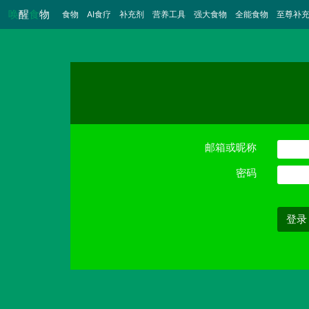
唤
醒
食
物
食物
（当前）
AI食疗
补充剂
营养工具
强大食物
全能食物
至尊补
邮箱或昵称
密码
登录