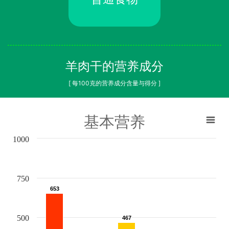
羊肉干的营养成分
[ 每100克的营养成分含量与得分 ]
基本营养
1000
750
653
653
500
467
467