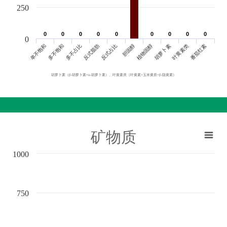
250
0
0
0
0
0
0
0
0
0
0
0
0
0
0
0
0
0
0
0
单不饱和
胆固醇
反式脂肪
叶黄素类
多不饱和
植物固醇
反式占比
番茄红素
多不占比
胡萝卜素
胡萝卜素（β-胡萝卜素+α-胡萝卜素）、叶黄素类（叶黄素+玉米黄质+β-隐黄素）
矿物质
1000
750