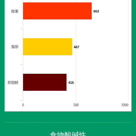
能量
653
653
脂肪
467
467
胆固醇
415
415
0
500
1000
食物酸碱性