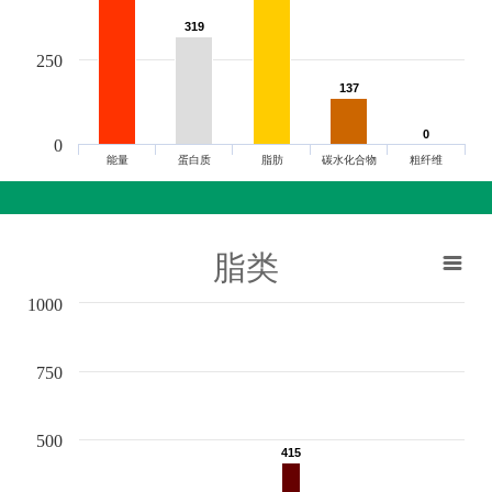
319
319
250
137
137
0
0
0
能量
蛋白质
脂肪
碳水化合物
粗纤维
脂类
1000
750
500
415
415