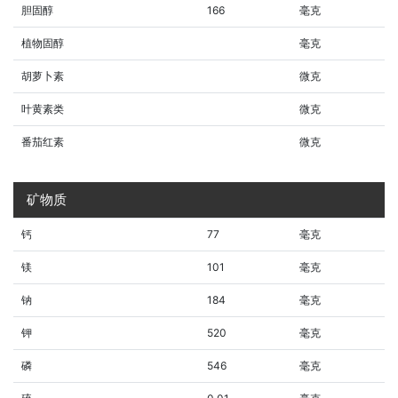
胆固醇
166
毫克
植物固醇
毫克
胡萝卜素
微克
叶黄素类
微克
番茄红素
微克
矿物质
钙
77
毫克
镁
101
毫克
钠
184
毫克
钾
520
毫克
磷
546
毫克