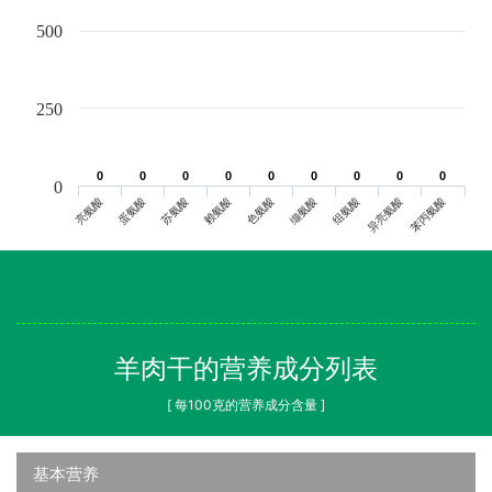
500
250
0
0
0
0
0
0
0
0
0
0
0
0
0
0
0
0
0
0
0
亮氨酸
蛋氨酸
苏氨酸
赖氨酸
色氨酸
缬氨酸
组氨酸
异亮氨酸
苯丙氨酸
羊肉干的营养成分列表
[ 每100克的营养成分含量 ]
基本营养