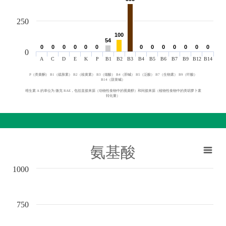
250
100
100
54
54
0
0
0
0
0
0
0
0
0
0
0
0
0
0
0
0
0
0
0
0
0
0
0
0
0
0
0
A
C
D
E
K
P
B1
B2
B3
B4
B5
B6
B7
B9
B12
B14
P（类黄酮） B1（硫胺素） B2（核黄素） B3（烟酸） B4（胆碱） B5（泛酸） B7（生物素） B9（叶酸）
B14（甜菜碱）
维生素 A 的单位为 微克 RAE，包括直接来源（动物性食物中的视黄醇）和间接来源（植物性食物中的类胡萝卜素
转化量）
氨基酸
1000
750