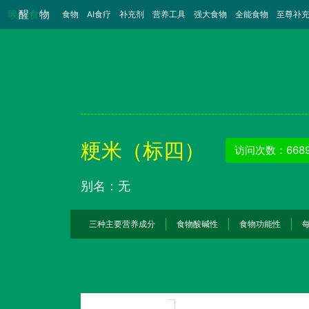
唤
醒
食
物
食物
（当前）
AI食疗
补充剂
营养工具
强大食物
全能食物
至尊补
粳米（标四）
访问次数：668
别名：无
三种主要营养成分
食物酸碱性
食物功能性