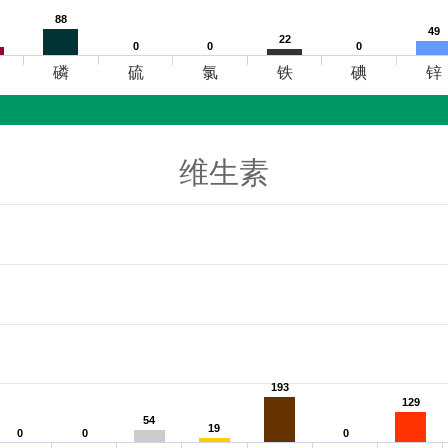
88
88
49
49
22
22
0
0
0
0
0
0
磷
硫
氯
铁
碘
锌
维生素
193
193
129
129
54
54
19
19
0
0
0
0
0
0