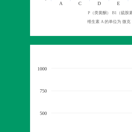
A
C
D
E
P（类黄酮） B1（硫胺素
维生素 A 的单位为 
1000
750
500