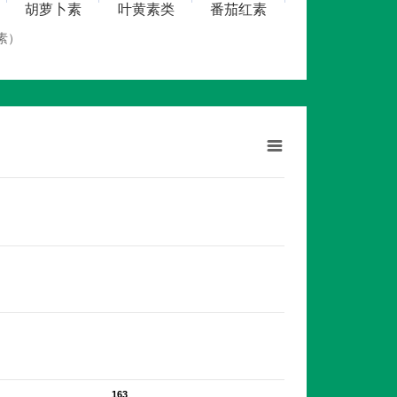
胡萝卜素
叶黄素类
番茄红素
素）
163
163