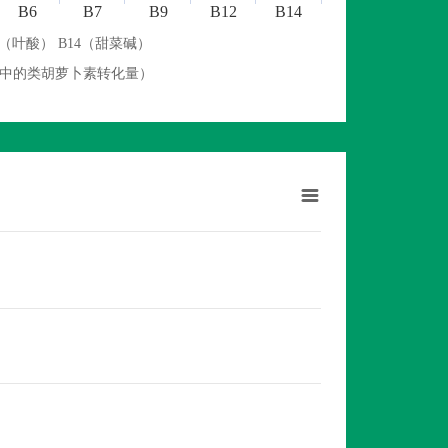
B6
B7
B9
B12
B14
9（叶酸） B14（甜菜碱）
物中的类胡萝卜素转化量）