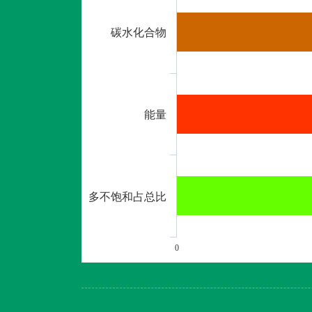
碳水化合物
能量
多不饱和占总比
0