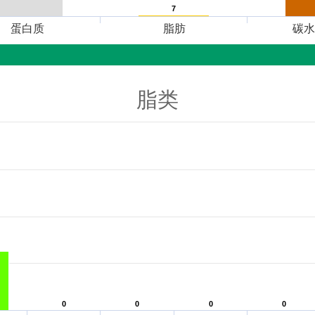
7
7
蛋白质
脂肪
碳水
脂类
0
0
0
0
0
0
0
0