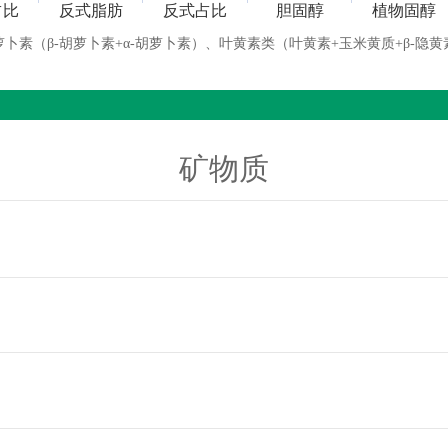
占比
反式脂肪
反式占比
胆固醇
植物固醇
萝卜素（β-胡萝卜素+α-胡萝卜素）、叶黄素类（叶黄素+玉米黄质+β-隐黄
矿物质