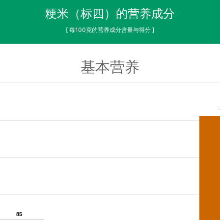
粳米（标四）的营养成分
[ 每100克的营养成分含量与得分 ]
基本营养
85
85