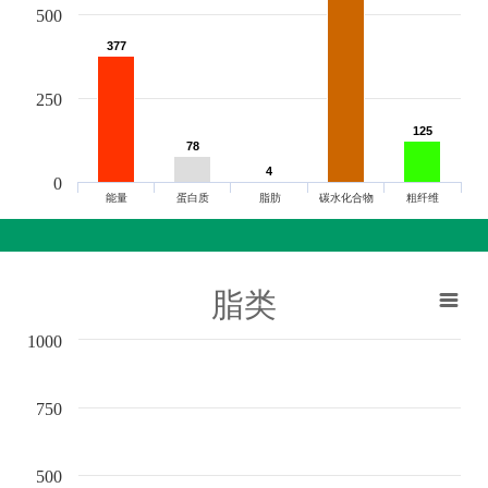
500
377
377
250
125
125
78
78
4
4
0
能量
蛋白质
脂肪
碳水化合物
粗纤维
脂类
1000
750
500