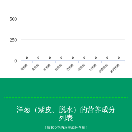
500
250
0
0
0
0
0
0
0
0
0
0
0
0
0
0
0
0
0
0
0
亮氨酸
蛋氨酸
苏氨酸
赖氨酸
色氨酸
缬氨酸
组氨酸
异亮氨酸
苯丙氨酸
洋葱（紫皮、脱水）的营养成分
列表
[ 每100克的营养成分含量 ]