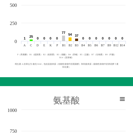
500
250
77
77
54
54
37
37
25
25
1
1
0
0
0
0
0
0
0
0
0
0
0
0
0
0
0
0
0
0
0
0
0
0
0
A
C
D
E
K
P
B1
B2
B3
B4
B5
B6
B7
B9
B12
B14
P（类黄酮） B1（硫胺素） B2（核黄素） B3（烟酸） B4（胆碱） B5（泛酸） B7（生物素） B9（叶酸）
B14（甜菜碱）
维生素 A 的单位为 微克 RAE，包括直接来源（动物性食物中的视黄醇）和间接来源（植物性食物中的类胡萝卜素
转化量）
氨基酸
1000
750