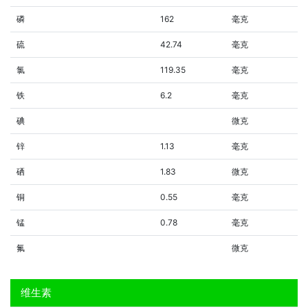
磷
162
毫克
硫
42.74
毫克
氯
119.35
毫克
铁
6.2
毫克
碘
微克
锌
1.13
毫克
硒
1.83
微克
铜
0.55
毫克
锰
0.78
毫克
氟
微克
维生素