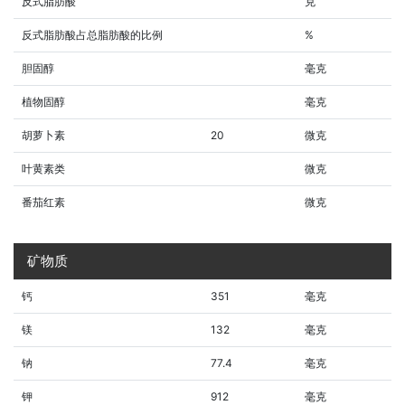
反式脂肪酸
克
反式脂肪酸占总脂肪酸的比例
%
胆固醇
毫克
植物固醇
毫克
胡萝卜素
20
微克
叶黄素类
微克
番茄红素
微克
矿物质
钙
351
毫克
镁
132
毫克
钠
77.4
毫克
钾
912
毫克