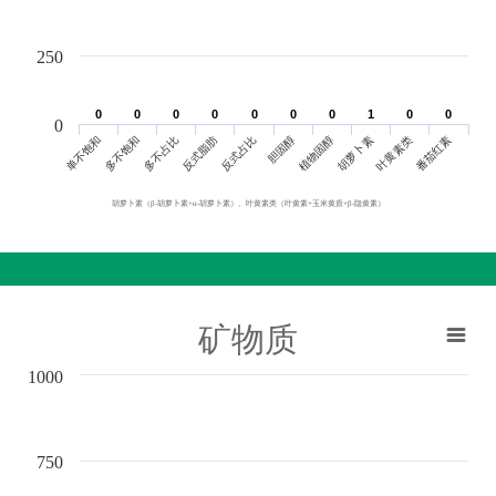
250
0
0
0
0
0
0
0
0
0
0
0
0
0
0
1
1
0
0
0
0
0
单不饱和
胆固醇
反式脂肪
叶黄素类
多不饱和
植物固醇
反式占比
番茄红素
多不占比
胡萝卜素
胡萝卜素（β-胡萝卜素+α-胡萝卜素）、叶黄素类（叶黄素+玉米黄质+β-隐黄素）
矿物质
1000
750