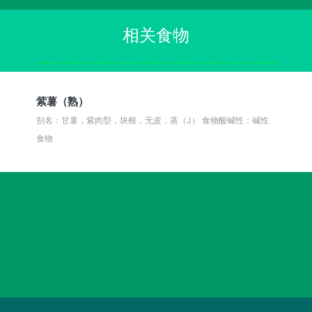
相关食物
紫薯（熟）
别名：甘薯，紫肉型，块根，无皮，蒸（J）
食物酸碱性：碱性
食物