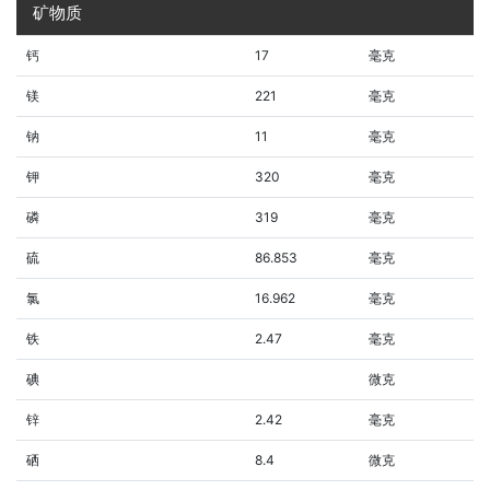
矿物质
钙
17
毫克
镁
221
毫克
钠
11
毫克
钾
320
毫克
磷
319
毫克
硫
86.853
毫克
氯
16.962
毫克
铁
2.47
毫克
碘
微克
锌
2.42
毫克
硒
8.4
微克