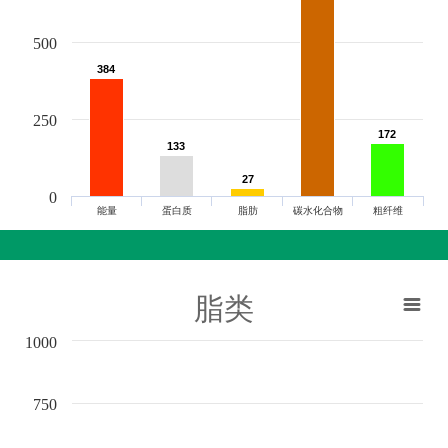
500
384
384
250
172
172
133
133
27
27
0
能量
蛋白质
脂肪
碳水化合物
粗纤维
脂类
1000
750