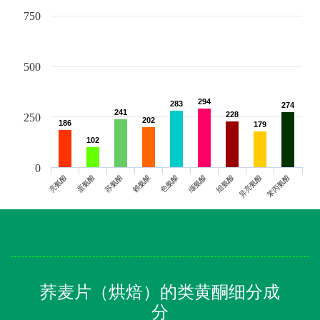
750
500
294
294
283
283
274
274
241
241
228
228
250
202
202
186
186
179
179
102
102
0
亮氨酸
蛋氨酸
苏氨酸
赖氨酸
色氨酸
缬氨酸
组氨酸
异亮氨酸
苯丙氨酸
荞麦片（烘焙）的类黄酮细分成
分