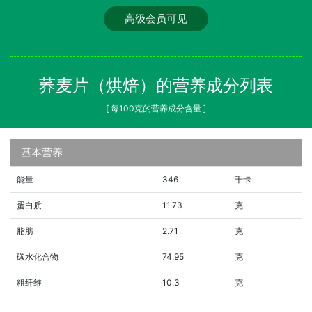
高级会员可见
荞麦片（烘焙）的营养成分列表
[ 每100克的营养成分含量 ]
基本营养
能量
346
千卡
蛋白质
11.73
克
脂肪
2.71
克
碳水化合物
74.95
克
粗纤维
10.3
克