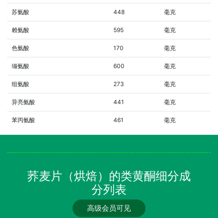
苏氨酸
448
毫克
赖氨酸
595
毫克
色氨酸
170
毫克
缬氨酸
600
毫克
组氨酸
273
毫克
异亮氨酸
441
毫克
苯丙氨酸
461
毫克
荞麦片（烘焙）的类黄酮细分成
分列表
高级会员可见