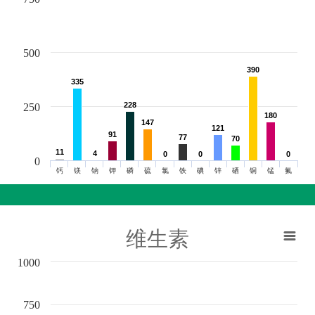
500
390
390
335
335
228
228
250
180
180
147
147
121
121
91
91
77
77
70
70
11
11
4
4
0
0
0
0
0
0
0
钙
镁
钠
钾
磷
硫
氯
铁
碘
锌
硒
铜
锰
氟
维生素
1000
750