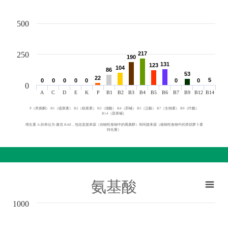
500
250
217
217
190
190
131
131
123
123
104
104
86
86
53
53
22
22
5
5
0
0
0
0
0
0
0
0
0
0
0
0
0
0
0
A
C
D
E
K
P
B1
B2
B3
B4
B5
B6
B7
B9
B12
B14
P（类黄酮） B1（硫胺素） B2（核黄素） B3（烟酸） B4（胆碱） B5（泛酸） B7（生物素） B9（叶酸）
B14（甜菜碱）
维生素 A 的单位为 微克 RAE，包括直接来源（动物性食物中的视黄醇）和间接来源（植物性食物中的类胡萝卜素
转化量）
氨基酸
1000