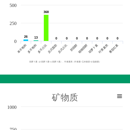
500
368
368
250
26
26
13
13
0
0
0
0
0
0
0
0
0
0
0
0
0
0
0
单不饱和
胆固醇
反式脂肪
叶黄素类
多不饱和
植物固醇
反式占比
番茄红素
多不占比
胡萝卜素
胡萝卜素（β-胡萝卜素+α-胡萝卜素）、叶黄素类（叶黄素+玉米黄质+β-隐黄素）
矿物质
1000
750