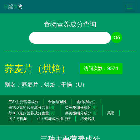
唤
醒
食
物
食物营养成分查询
食物名称
Go
荞麦片（烘焙）
访问次数：9574
别名：荞麦片，烘焙，干燥（U）
三种主要营养成分
食物酸碱性
食物功能性
每100克的营养成分含量
[图]
类黄酮细分成分
[图]
每100克的营养成分含量
[表]
类黄酮细分成分
[表]
菜谱
图片与视频
相关营养成分排行榜
得分说明
三种主要营养成分