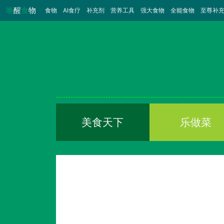
唤
醒
食
物
食物
（当前）
AI食疗
补充剂
营养工具
强大食物
全能食物
至尊补
美食天下
乐做菜