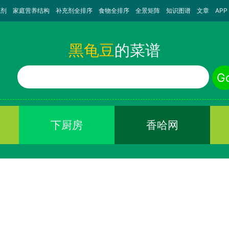
充剂
家庭营养结构
补充剂全排序
食物全排序
全景矩阵
知识图谱
文章
APP
黑龟豆
的菜谱
食物名称
G
下厨房
香哈网