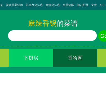
充剂
家庭营养结构
补充剂全排序
食物全排序
全景矩阵
知识图谱
文章
APP
麻辣香锅
的菜谱
食物名称
G
下厨房
香哈网