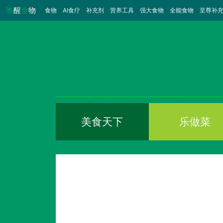
唤
醒
食
物
食物
（当前）
AI食疗
补充剂
营养工具
强大食物
全能食物
至尊补
美食天下
乐做菜