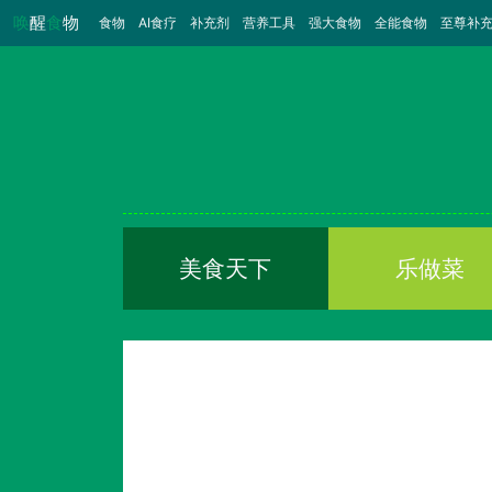
唤
醒
食
物
食物
（当前）
AI食疗
补充剂
营养工具
强大食物
全能食物
至尊补
美食天下
乐做菜