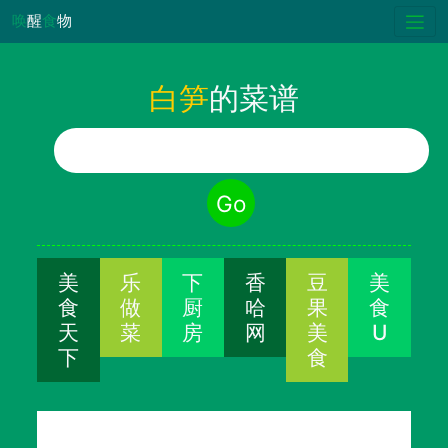
唤
醒
食
物
白笋
的菜谱
食物名称
Go
美
乐
下
香
豆
美
食
做
厨
哈
果
食
天
菜
房
网
美
U
下
食